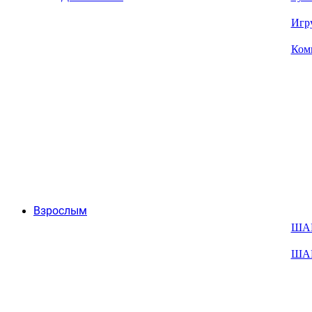
Игр
Ком
Взрослым
ША
ША