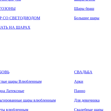
ТОЗОНЫ
Шары браш
Р СО СВЕТОДИОДОМ
Большие шары
ЧАТЬ НА ШАРАХ
БОВЬ
СВАДЬБА
глые шары Влюбленным
Арки
дца Латексные
Панно
ьгированные шары влюбленным
Для девичника
еты влюбленным
Свадебные шары