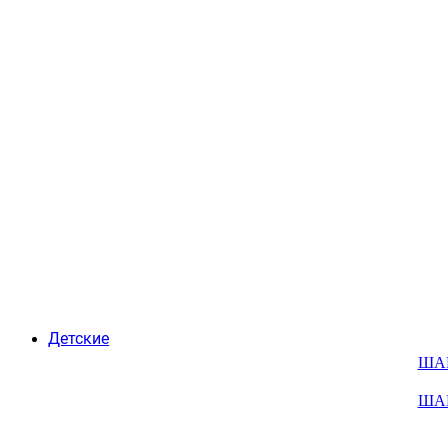
Детские
ША
ША