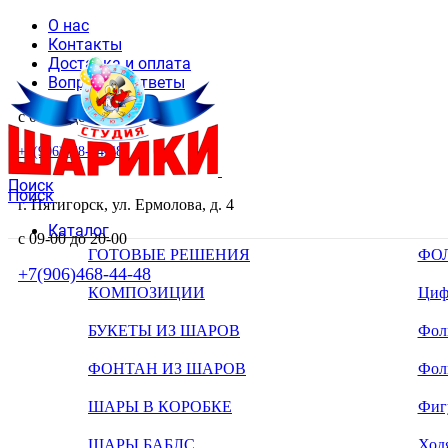
О нас
Контакты
Доставка и оплата
Вопросы и ответы
с 09-00 до 20-00
+7(906)468-44-48
Поиск
Поиск
г. Пятигорск, ул. Ермолова, д. 4
Каталог
с 09-00 до 20-00
ГОТОВЫЕ РЕШЕНИЯ
ФО
+7(906)468-44-48
КОМПОЗИЦИИ
Циф
БУКЕТЫ ИЗ ШАРОВ
Фоль
ФОНТАН ИЗ ШАРОВ
Фол
ШАРЫ В КОРОБКЕ
Фиг
ШАРЫ БАБЛС
Ход