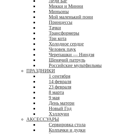
Леди Баг
Микки и Минни
Миньоны
Мой маленький пони
Принцессы
Тачки
Трансформеры
Три кота
Холодное сердце
Человек паук
Черепашки — Ниндзя
Щенячий патруль
Российские мультфильмы
ПРАЗДНИКИ
1 сентября
14 февраля
23 февраля
8 марта
9 мая
День матери
Новый Год
Хэллоуин
АКСЕССУАРЫ
Сервировка стола
Колпачки и дудки