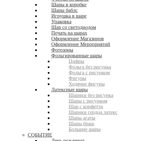
Шары в коробке
Шары баблс
Игрушка в шаре
Упаковка
Шар со светодиодом
Печать на шарах
Оформление Магазинов
Оформление Мероприятий
Фотозоны
Фольгированные шары
Цифры
Фольга без рисунка
Фольга с рисунком
Фигуры
Ходячие фигуры
Латексные шары
Шарики без рисунка
Шары с рисунком
Шар с конфетти
Шарики сердца латекс
Шары агаты
Шары браш
Большие шары
СОБЫТИЕ
День рождения