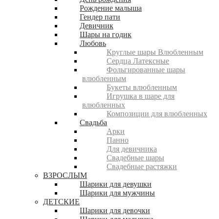
Рождение малыша
Гендер пати
Девичник
Шары на годик
Любовь
Круглые шары Влюбленным
Сердца Латексные
Фольгированные шары
влюбленным
Букеты влюбленным
Игрушка в шаре для
влюбленных
Композиции для влюбленных
Свадьба
Арки
Панно
Для девичника
Свадебные шары
Свадебные растяжки
ВЗРОСЛЫМ
Шарики для девушки
Шарики для мужчины
ДЕТСКИЕ
Шарики для девочки