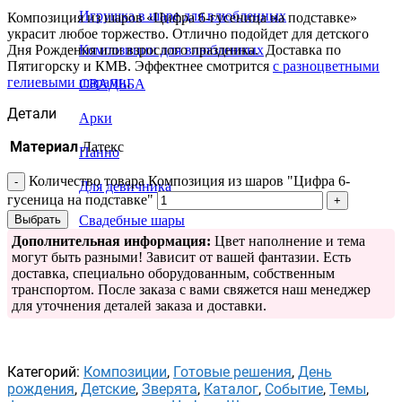
Игрушка в шаре для влюбленных
Композиция из шаров «Цифра 6-гусеница на подставке»
украсит любое торжество. Отлично подойдет для детского
Дня Рождения или взрослого праздника. Доставка по
Композиции для влюбленных
Пятигорску и КМВ. Эффектнее смотрится
с разноцветными
гелиевыми шарами
.
СВАДЬБА
Детали
Арки
Материал
Латекс
Панно
Количество товара Композиция из шаров "Цифра 6-
Для девичника
гусеница на подставке"
Выбрать
Свадебные шары
Дополнительная информация:
Цвет наполнение и тема
Свадебные растяжки
могут быть разными! Зависит от вашей фантазии. Есть
доставка, специально оборудованным, собственным
транспортом. После заказа с вами свяжется наш менеджер
для уточнения деталей заказа и доставки.
Категорий:
Композиции
,
Готовые решения
,
День
рождения
,
Детские
,
Зверята
,
Каталог
,
Событие
,
Темы
,