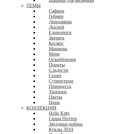
Шарики для мальчика
ТЕМЫ
Сафари
Геймер
Динозавры
Дисней
Единороги
Зверята
Космос
Машины
Море
Оскорбления
Пираты
Сладости
Спорт
Супергерои
Принцесса
Тропики
Цветы
Цирк
КОЛЛЕКЦИИ
Hello Kitty
Гарри Поттер
Звездные войны
Куклы ЛОЛ