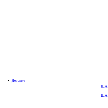
Детские
ША
ША