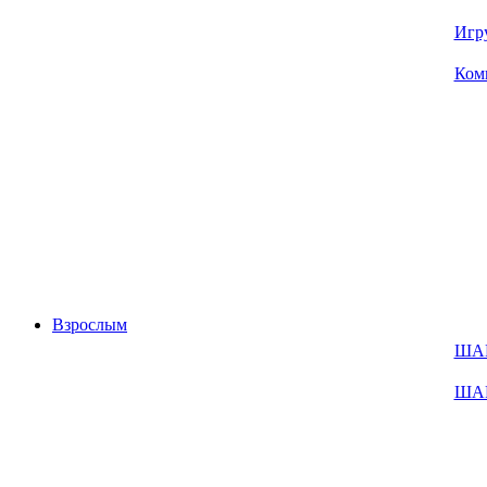
Игр
Ком
Взрослым
ША
ША