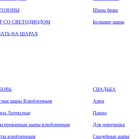
ТОЗОНЫ
Шары браш
Р СО СВЕТОДИОДОМ
Большие шары
ЧАТЬ НА ШАРАХ
БОВЬ
СВАДЬБА
глые шары Влюбленным
Арки
дца Латексные
Панно
ьгированные шары влюбленным
Для девичника
еты влюбленным
Свадебные шары