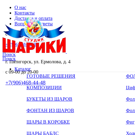
О нас
Контакты
Доставка и оплата
Вопросы и ответы
с 09-00 до 20-00
+7(906)468-44-48
Поиск
Поиск
г. Пятигорск, ул. Ермолова, д. 4
Каталог
с 09-00 до 20-00
ГОТОВЫЕ РЕШЕНИЯ
ФО
+7(906)468-44-48
КОМПОЗИЦИИ
Циф
БУКЕТЫ ИЗ ШАРОВ
Фоль
ФОНТАН ИЗ ШАРОВ
Фол
ШАРЫ В КОРОБКЕ
Фиг
ШАРЫ БАБЛС
Ход