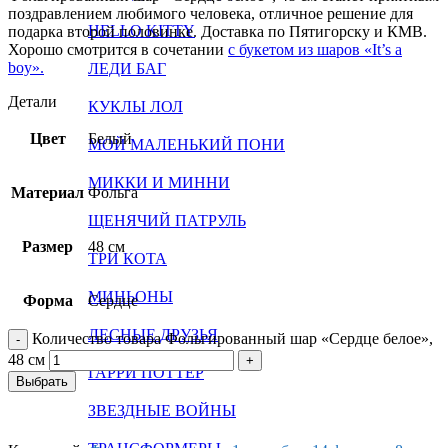
поздравлением любимого человека, отличное решение для
HELLO KITTY
подарка второй половинке. Доставка по Пятигорску и КМВ.
Хорошо смотрится в сочетании
с букетом из шаров «It’s a
boy».
ЛЕДИ БАГ
Детали
КУКЛЫ ЛОЛ
Цвет
Белый
МОЙ МАЛЕНЬКИЙ ПОНИ
МИККИ И МИННИ
Материал
Фольга
ЩЕНЯЧИЙ ПАТРУЛЬ
Размер
48 см
ТРИ КОТА
МИНЬОНЫ
Форма
Сердце
ЛЕСНЫЕ ДРУЗЬЯ
Количество товара Фольгированный шар «Сердце белое»,
48 см
ГАРРИ ПОТТЕР
Выбрать
ЗВЕЗДНЫЕ ВОЙНЫ