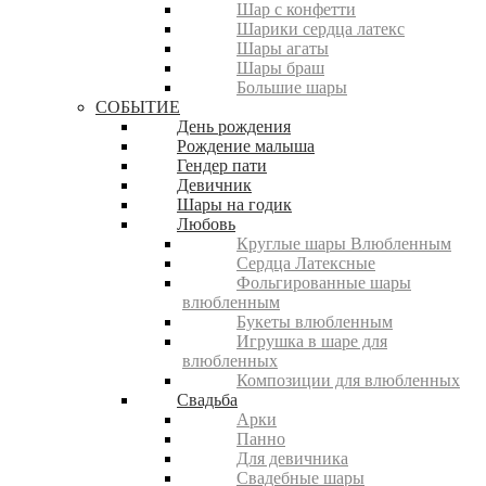
Шар с конфетти
Шарики сердца латекс
Шары агаты
Шары браш
Большие шары
СОБЫТИЕ
День рождения
Рождение малыша
Гендер пати
Девичник
Шары на годик
Любовь
Круглые шары Влюбленным
Сердца Латексные
Фольгированные шары
влюбленным
Букеты влюбленным
Игрушка в шаре для
влюбленных
Композиции для влюбленных
Свадьба
Арки
Панно
Для девичника
Свадебные шары