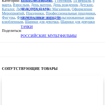
ТРАНСФОРМЕРЫ
Категорий:
Фольга без рисунка
,
1 сентября
,
14 февраля
,
8
марта
,
Взрослым
,
День матери
,
День рождения
,
Детские
,
Каталог
,
Любовь
,
Оформление Магазинов
,
Оформление
ЧЕЛОВЕК ПАУК
Мероприятий
,
Праздники
,
Профессиональные праздники
,
Фигуры
,
Фольгированные шары
,
Фольгированные шары
ЧЕРЕПАШКИ НИНДЗЯ
влюбленным
,
Шарики для девочки
,
Шарики для девушки
ТАЧКИ
Поделиться:
РОССИЙСКИЕ МУЛЬТФИЛЬМЫ
СОПУТСТВУЮЩИЕ ТОВАРЫ