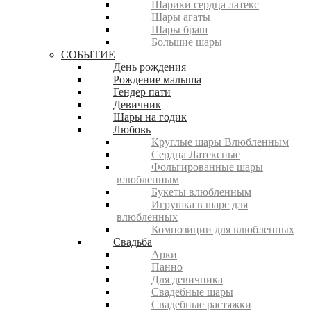
Шарики сердца латекс
Шары агаты
Шары браш
Большие шары
СОБЫТИЕ
День рождения
Рождение малыша
Гендер пати
Девичник
Шары на годик
Любовь
Круглые шары Влюбленным
Сердца Латексные
Фольгированные шары
влюбленным
Букеты влюбленным
Игрушка в шаре для
влюбленных
Композиции для влюбленных
Свадьба
Арки
Панно
Для девичника
Свадебные шары
Свадебные растяжки