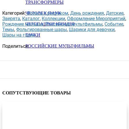
ТРАНСФОРМЕРЫ
Категорий:
Фольга с рисунком
,
День рождения
,
Детские
,
ЧЕЛОВЕК ПАУК
Зверята
,
Каталог
,
Коллекции
,
Оформление Мероприятий
,
Рождение малыша
,
Российские мультфильмы
,
Событие
,
ЧЕРЕПАШКИ НИНДЗЯ
Темы
,
Фольгированные шары
,
Шарики для девочки
,
Шары на годик
ТАЧКИ
Поделиться:
РОССИЙСКИЕ МУЛЬТФИЛЬМЫ
СОПУТСТВУЮЩИЕ ТОВАРЫ