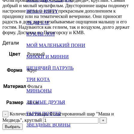
Фольгированный шар «Маша и Медведь», круглый. Самый
добрый и милый мультфильм. Двусторонние шары поднимут
настроение детям и станут прекрасным дополнением к
HELLO KITTY
празднику или на тематической вечеринке. Они приносят
радость в дом, дарят незабываемые ощущения малышу и его
ЛЕДИ БАГ
гостям. Надуваются как гелием, так и воздухом, долго держат
форму. Доставка по Пятигорску и КМВ.
КУКЛЫ ЛОЛ
Детали
МОЙ МАЛЕНЬКИЙ ПОНИ
Цвет
Розовый
МИККИ И МИННИ
ЩЕНЯЧИЙ ПАТРУЛЬ
Форма
Круг
ТРИ КОТА
Материал
Фольга
МИНЬОНЫ
Размер
ЛЕСНЫЕ ДРУЗЬЯ
48 см
ГАРРИ ПОТТЕР
Количество товара Фольгированный шар "Маша и
Медведь", круглый
ЗВЕЗДНЫЕ ВОЙНЫ
Выбрать