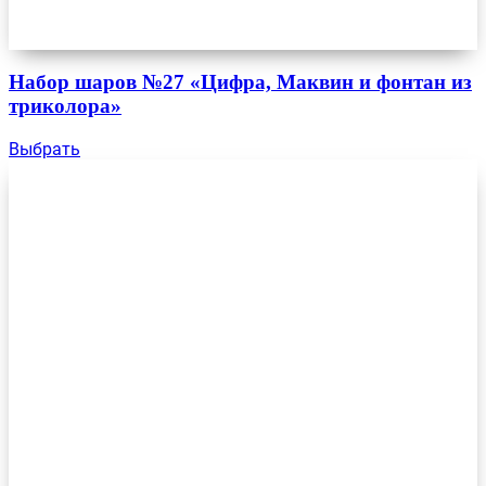
Набор шаров №27 «Цифра, Маквин и фонтан из
триколора»
Выбрать