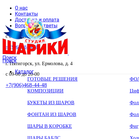
О нас
Контакты
Доставка и оплата
Вопросы и ответы
с 09-00 до 20-00
+7(906)468-44-48
Поиск
Поиск
г. Пятигорск, ул. Ермолова, д. 4
Каталог
с 09-00 до 20-00
ГОТОВЫЕ РЕШЕНИЯ
ФО
+7(906)468-44-48
КОМПОЗИЦИИ
Циф
БУКЕТЫ ИЗ ШАРОВ
Фоль
ФОНТАН ИЗ ШАРОВ
Фол
ШАРЫ В КОРОБКЕ
Фиг
ШАРЫ БАБЛС
Ход