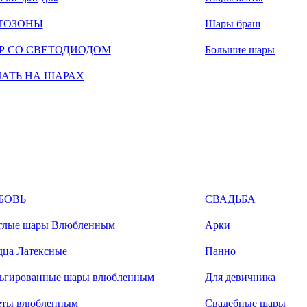
ТОЗОНЫ
Шары браш
Р СО СВЕТОДИОДОМ
Большие шары
ЧАТЬ НА ШАРАХ
БОВЬ
СВАДЬБА
глые шары Влюбленным
Арки
дца Латексные
Панно
ьгированные шары влюбленным
Для девичника
еты влюбленным
Свадебные шары