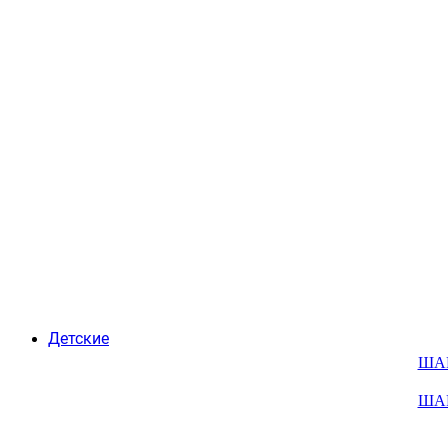
Детские
ША
ША