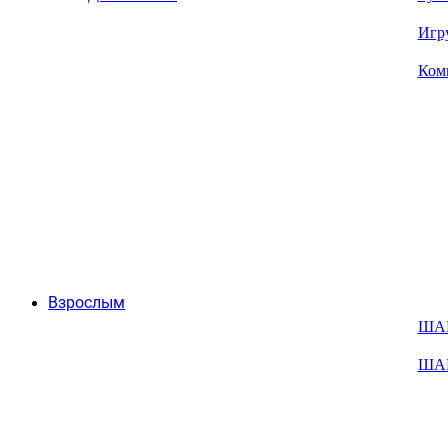
Игр
Ком
Взрослым
ША
ША