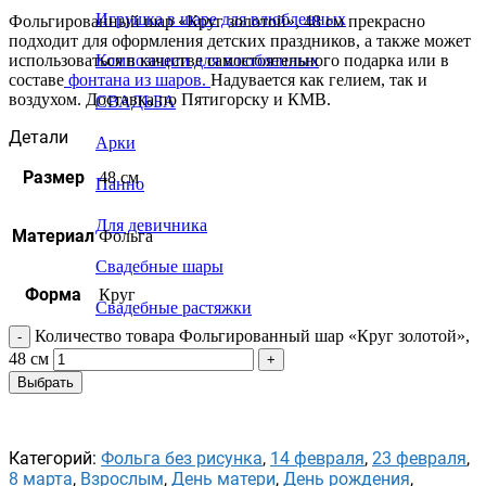
Игрушка в шаре для влюбленных
Фольгированный шар «Круг золотой», 48 см прекрасно
подходит для оформления детских праздников, а также может
использоваться в качестве самостоятельного подарка или в
Композиции для влюбленных
составе
фонтана из шаров.
Надувается как гелием, так и
воздухом. Доставка по Пятигорску и КМВ.
СВАДЬБА
Детали
Арки
Размер
48 см
Панно
Для девичника
Материал
Фольга
Свадебные шары
Форма
Круг
Свадебные растяжки
Количество товара Фольгированный шар «Круг золотой»,
48 см
Выбрать
Категорий:
Фольга без рисунка
,
14 февраля
,
23 февраля
,
8 марта
,
Взрослым
,
День матери
,
День рождения
,