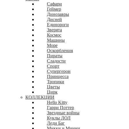
Сафари
Геймер
Динозавры
Дисней
Единороги
Зверята
Космос
Машины
Море
Оскорбления
Пираты
Сладости
Спорт
Супергерои
Принцесса
Тропики
Цветы
Цирк
КОЛЛЕКЦИИ
Hello Kitty
Гарри Поттер
Звездные войны
Куклы ЛОЛ
Леди Баг
Микки и Минни