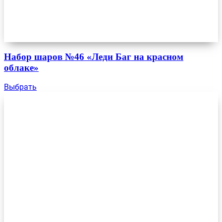
Набор шаров №46 «Леди Баг на красном
облаке»
Выбрать