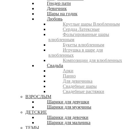
Гендер пати
Девичник
Шары на годик
Любовь
Круглые шары Влюбленным
Сердца Латексные
Фольгированные шары
влюбленным
Букеты влюбленным
Игрушка в шаре для
влюбленных
Композиции для влюбленных
Свадьба
Арки
Панно
Для девичника
Свадебные шары
Свадебные растяжки
ВЗРОСЛЫМ
Шарики для девушки
Шарики для мужчины
ДЕТСКИЕ
Шарики для девочки
Шарики для мальчика
ТЕМЫ