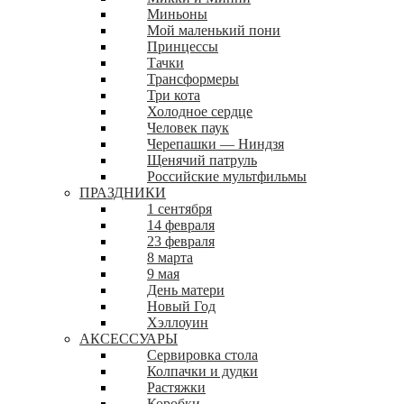
Миньоны
Мой маленький пони
Принцессы
Тачки
Трансформеры
Три кота
Холодное сердце
Человек паук
Черепашки — Ниндзя
Щенячий патруль
Российские мультфильмы
ПРАЗДНИКИ
1 сентября
14 февраля
23 февраля
8 марта
9 мая
День матери
Новый Год
Хэллоуин
АКСЕССУАРЫ
Сервировка стола
Колпачки и дудки
Растяжки
Коробки