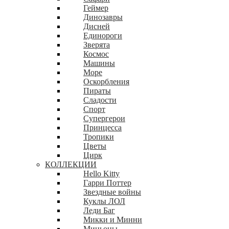
Геймер
Динозавры
Дисней
Единороги
Зверята
Космос
Машины
Море
Оскорбления
Пираты
Сладости
Спорт
Супергерои
Принцесса
Тропики
Цветы
Цирк
КОЛЛЕКЦИИ
Hello Kitty
Гарри Поттер
Звездные войны
Куклы ЛОЛ
Леди Баг
Микки и Минни
Миньоны