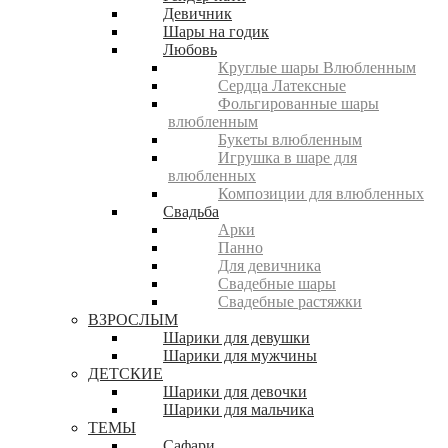
Девичник
Шары на годик
Любовь
Круглые шары Влюбленным
Сердца Латексные
Фольгированные шары
влюбленным
Букеты влюбленным
Игрушка в шаре для
влюбленных
Композиции для влюбленных
Свадьба
Арки
Панно
Для девичника
Свадебные шары
Свадебные растяжки
ВЗРОСЛЫМ
Шарики для девушки
Шарики для мужчины
ДЕТСКИЕ
Шарики для девочки
Шарики для мальчика
ТЕМЫ
Сафари