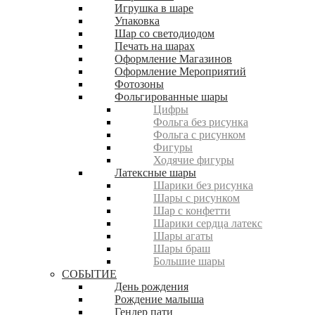
Игрушка в шаре
Упаковка
Шар со светодиодом
Печать на шарах
Оформление Магазинов
Оформление Мероприятий
Фотозоны
Фольгированные шары
Цифры
Фольга без рисунка
Фольга с рисунком
Фигуры
Ходячие фигуры
Латексные шары
Шарики без рисунка
Шары с рисунком
Шар с конфетти
Шарики сердца латекс
Шары агаты
Шары браш
Большие шары
СОБЫТИЕ
День рождения
Рождение малыша
Гендер пати