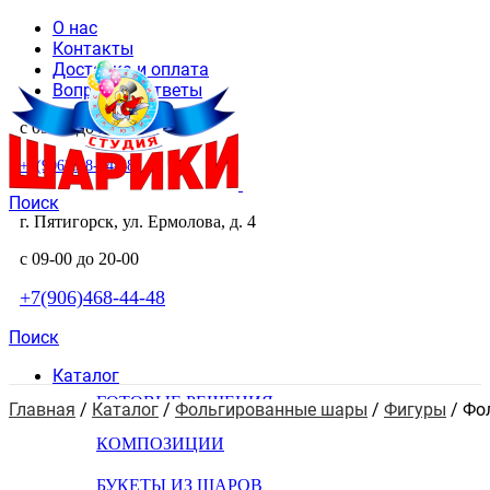
О нас
Контакты
Доставка и оплата
Вопросы и ответы
с 09-00 до 20-00
+7(906)468-44-48
Поиск
г. Пятигорск, ул. Ермолова, д. 4
с 09-00 до 20-00
+7(906)468-44-48
Поиск
Каталог
ГОТОВЫЕ РЕШЕНИЯ
Главная
 / 
Каталог
 / 
Фольгированные шары
 / 
Фигуры
 / 
Фо
КОМПОЗИЦИИ
БУКЕТЫ ИЗ ШАРОВ