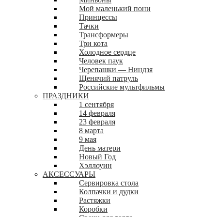
Мой маленький пони
Принцессы
Тачки
Трансформеры
Три кота
Холодное сердце
Человек паук
Черепашки — Ниндзя
Щенячий патруль
Российские мультфильмы
ПРАЗДНИКИ
1 сентября
14 февраля
23 февраля
8 марта
9 мая
День матери
Новый Год
Хэллоуин
АКСЕССУАРЫ
Сервировка стола
Колпачки и дудки
Растяжки
Коробки