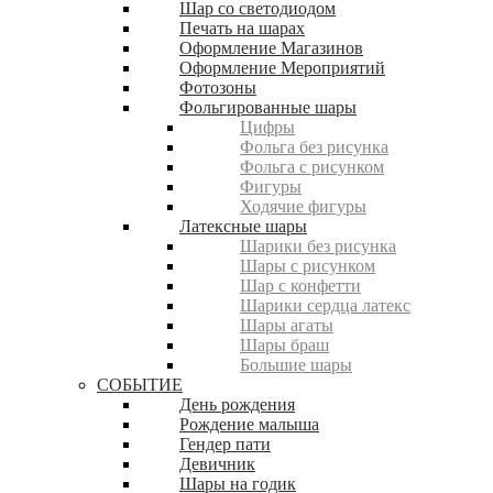
Шар со светодиодом
Печать на шарах
Оформление Магазинов
Оформление Мероприятий
Фотозоны
Фольгированные шары
Цифры
Фольга без рисунка
Фольга с рисунком
Фигуры
Ходячие фигуры
Латексные шары
Шарики без рисунка
Шары с рисунком
Шар с конфетти
Шарики сердца латекс
Шары агаты
Шары браш
Большие шары
СОБЫТИЕ
День рождения
Рождение малыша
Гендер пати
Девичник
Шары на годик