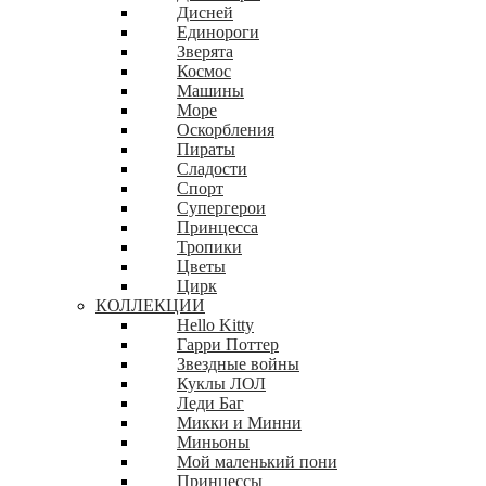
Дисней
Единороги
Зверята
Космос
Машины
Море
Оскорбления
Пираты
Сладости
Спорт
Супергерои
Принцесса
Тропики
Цветы
Цирк
КОЛЛЕКЦИИ
Hello Kitty
Гарри Поттер
Звездные войны
Куклы ЛОЛ
Леди Баг
Микки и Минни
Миньоны
Мой маленький пони
Принцессы