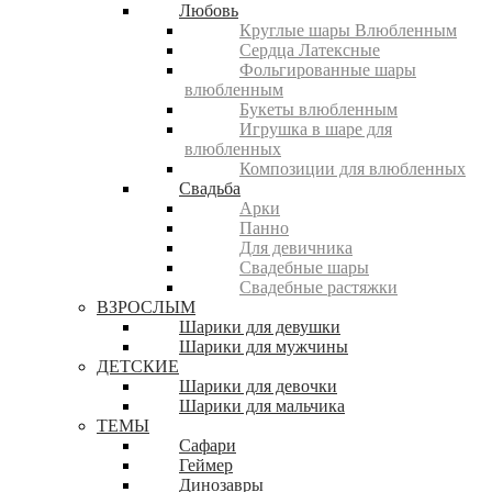
Любовь
Круглые шары Влюбленным
Сердца Латексные
Фольгированные шары
влюбленным
Букеты влюбленным
Игрушка в шаре для
влюбленных
Композиции для влюбленных
Свадьба
Арки
Панно
Для девичника
Свадебные шары
Свадебные растяжки
ВЗРОСЛЫМ
Шарики для девушки
Шарики для мужчины
ДЕТСКИЕ
Шарики для девочки
Шарики для мальчика
ТЕМЫ
Сафари
Геймер
Динозавры