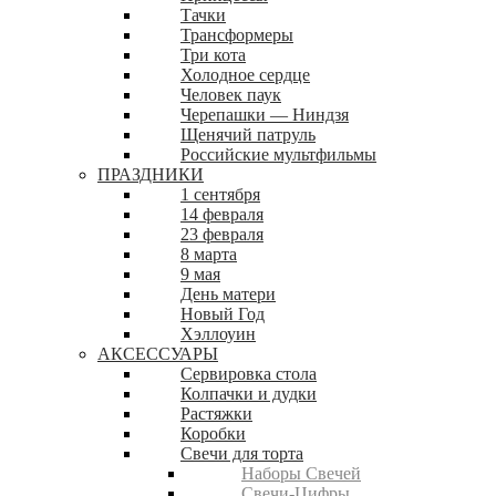
Тачки
Трансформеры
Три кота
Холодное сердце
Человек паук
Черепашки — Ниндзя
Щенячий патруль
Российские мультфильмы
ПРАЗДНИКИ
1 сентября
14 февраля
23 февраля
8 марта
9 мая
День матери
Новый Год
Хэллоуин
АКСЕССУАРЫ
Сервировка стола
Колпачки и дудки
Растяжки
Коробки
Свечи для торта
Наборы Свечей
Свечи-Цифры