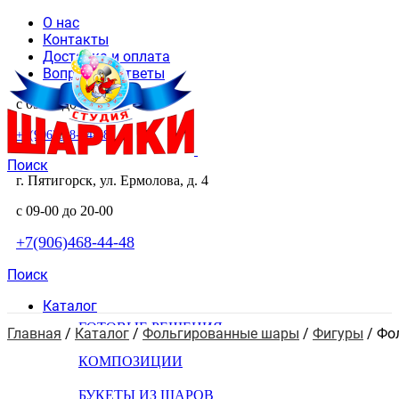
О нас
Контакты
Доставка и оплата
Вопросы и ответы
с 09-00 до 20-00
+7(906)468-44-48
Поиск
г. Пятигорск, ул. Ермолова, д. 4
с 09-00 до 20-00
+7(906)468-44-48
Поиск
Каталог
ГОТОВЫЕ РЕШЕНИЯ
Главная
 / 
Каталог
 / 
Фольгированные шары
 / 
Фигуры
 / 
Фо
КОМПОЗИЦИИ
БУКЕТЫ ИЗ ШАРОВ