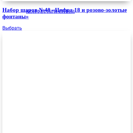
Набор шаров №48 «Цифра 18 и розово-золотые
КОНФЕТТИ И СПРЕИ
фонтаны»
Выбрать