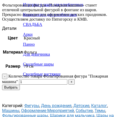
Игрушка в шаре для влюбленных
Фольгированная фигура «Пожарная машина» станет
отличной центральной фигурой в фонтане из шаров.
Прекрасно подходит для оформления детских праздников.
Композиции для влюбленных
Осуществляем доставку по Пятигорску и КМВ.
СВАДЬБА
Детали
Арки
Цвет
Красный
Панно
Материал
Фольга
Для девичника
Свадебные шары
Размер
79 см
Свадебные растяжки
Количество товара Фольгированная фигура "Пожарная
машина"
Выбрать
Категорий:
Фигуры
,
День рождения
,
Детские
,
Каталог
,
Машины
,
Оформление Мероприятий
,
Событие
,
Темы
,
Фольгированные шары
,
Шарики для мальчика
,
Шары на