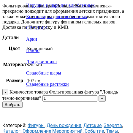
Игрушка в шаре для влюбленных
Фольгированная фигура «Лошадь тёмно-коричневая»
прекрасно подходит для оформления детских праздников, а
также может использоваться в качестве самостоятельного
Композиции для влюбленных
подарка. Дополните фигуру фонтаном гелиевых шаров.
Доставка по Пятигорску и КМВ.
СВАДЬБА
Детали
Арки
Цвет
Коричневый
Панно
Для девичника
Материал
Фольга
Свадебные шары
Размер
107 см
Свадебные растяжки
Количество товара Фольгированная фигура "Лошадь
тёмно-коричневая"
Выбрать
Категорий:
Фигуры
,
День рождения
,
Детские
,
Зверята
,
Каталог
,
Оформление Мероприятий
,
Событие
,
Темы
,