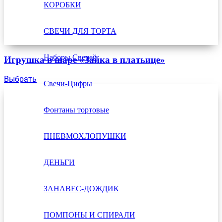
КОРОБКИ
СВЕЧИ ДЛЯ ТОРТА
Наборы Свечей
Игрушка в шаре «Зайка в платьице»
Выбрать
Свечи-Цифры
Фонтаны тортовые
ПНЕВМОХЛОПУШКИ
ДЕНЬГИ
ЗАНАВЕС-ДОЖДИК
ПОМПОНЫ И СПИРАЛИ