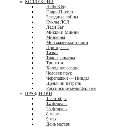
КОЛЛЕКЦИИ
Hello Kitty
Гарри Поттер
Звездные войны
Куклы ЛОЛ
Леди Баг
Микки и Минни
Миньоны
Мой маленький пони
Принцессы
Тачки
Трансформеры
Три кота
Холодное сердце
Человек паук
Черепашки — Ниндзя
Щенячий патруль
Российские мультфильмы
ПРАЗДНИКИ
1 сентября
14 февраля
23 февраля
8 марта
9 мая
День матери