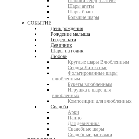
Шарики сердца латекс
Шары агаты
Шары браш
Большие шары
СОБЫТИЕ
День рождения
Рождение малыша
Гендер пати
Девичник
Шары на годик
Любовь
Круглые шары Влюбленным
Сердца Латексные
Фольгированные шары
влюбленным
Букеты влюбленным
Игрушка в шаре для
влюбленных
Композиции для влюбленных
Свадьба
Арки
Панно
Для девичника
Свадебные шары
Свадебные растяжки