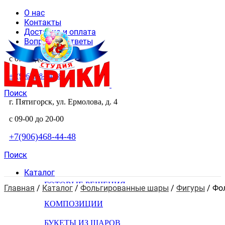
О нас
Контакты
Доставка и оплата
Вопросы и ответы
с 09-00 до 20-00
+7(906)468-44-48
Поиск
г. Пятигорск, ул. Ермолова, д. 4
с 09-00 до 20-00
+7(906)468-44-48
Поиск
Каталог
ГОТОВЫЕ РЕШЕНИЯ
Главная
 / 
Каталог
 / 
Фольгированные шары
 / 
Фигуры
 / 
Фо
КОМПОЗИЦИИ
БУКЕТЫ ИЗ ШАРОВ