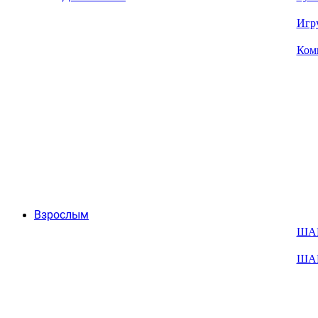
Игр
Ком
Взрослым
ША
ША