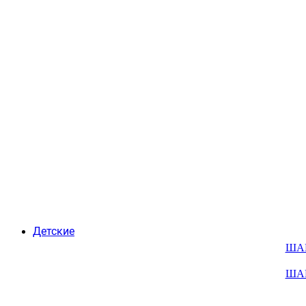
Детские
ША
ША