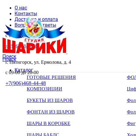
О нас
Контакты
Доставка и оплата
Вопросы и ответы
с 09-00 до 20-00
+7(906)468-44-48
Поиск
Поиск
г. Пятигорск, ул. Ермолова, д. 4
Каталог
с 09-00 до 20-00
ГОТОВЫЕ РЕШЕНИЯ
ФО
+7(906)468-44-48
КОМПОЗИЦИИ
Циф
БУКЕТЫ ИЗ ШАРОВ
Фоль
ФОНТАН ИЗ ШАРОВ
Фол
ШАРЫ В КОРОБКЕ
Фиг
ШАРЫ БАБЛС
Ход