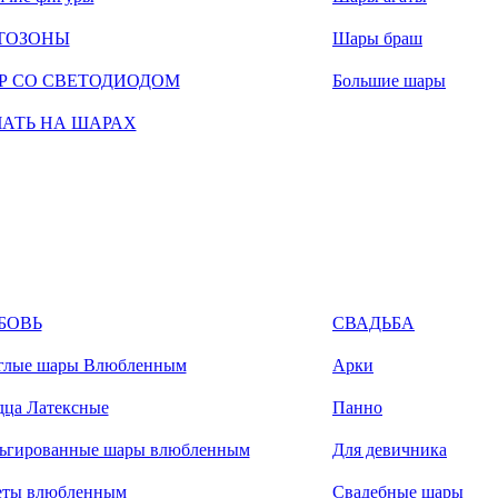
ТОЗОНЫ
Шары браш
Р СО СВЕТОДИОДОМ
Большие шары
ЧАТЬ НА ШАРАХ
БОВЬ
СВАДЬБА
глые шары Влюбленным
Арки
дца Латексные
Панно
ьгированные шары влюбленным
Для девичника
еты влюбленным
Свадебные шары