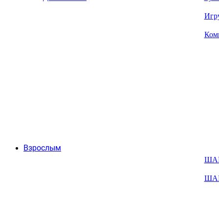
Игр
Ком
Взрослым
ША
ША