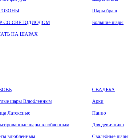
ТОЗОНЫ
Шары браш
Р СО СВЕТОДИОДОМ
Большие шары
ЧАТЬ НА ШАРАХ
БОВЬ
СВАДЬБА
глые шары Влюбленным
Арки
дца Латексные
Панно
ьгированные шары влюбленным
Для девичника
еты влюбленным
Свадебные шары