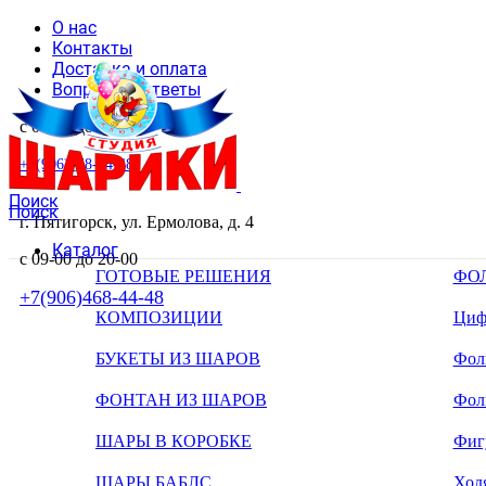
О нас
Контакты
Доставка и оплата
Вопросы и ответы
с 09-00 до 20-00
+7(906)468-44-48
Поиск
Поиск
г. Пятигорск, ул. Ермолова, д. 4
Каталог
с 09-00 до 20-00
ГОТОВЫЕ РЕШЕНИЯ
ФО
+7(906)468-44-48
КОМПОЗИЦИИ
Циф
БУКЕТЫ ИЗ ШАРОВ
Фоль
ФОНТАН ИЗ ШАРОВ
Фол
ШАРЫ В КОРОБКЕ
Фиг
ШАРЫ БАБЛС
Ход