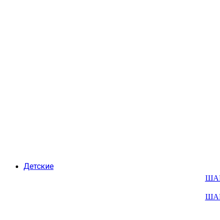
Детские
ША
ША