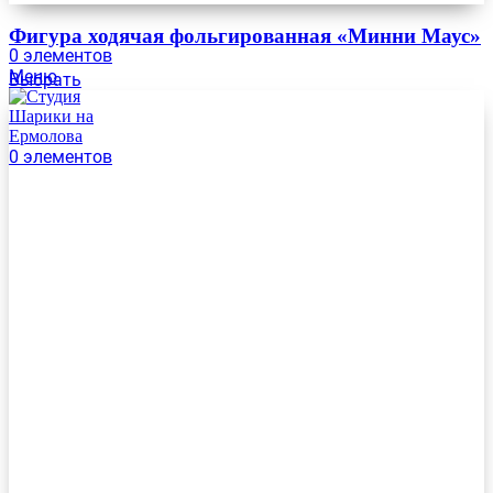
Фигура ходячая фольгированная «Минни Маус»
0
элементов
Меню
Выбрать
0
элементов