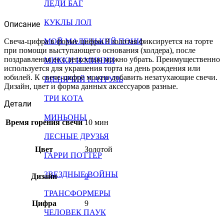
ЛЕДИ БАГ
КУКЛЫ ЛОЛ
Описание
Свеча-цифра в форме цифры 9 золотая фиксируется на торте
МОЙ МАЛЕНЬКИЙ ПОНИ
при помощи выступающего основания (холдера), после
поздравления ее с легкостью можно убрать. Преимущественно
МИККИ И МИННИ
используется для украшения торта на день рождения или
юбилей. К свече-цифре можно добавить незатухающие свечи.
ЩЕНЯЧИЙ ПАТРУЛЬ
Дизайн, цвет и форма данных аксессуаров разные.
ТРИ КОТА
Детали
МИНЬОНЫ
Время горения свечи
10 мин
ЛЕСНЫЕ ДРУЗЬЯ
Цвет
Золотой
ГАРРИ ПОТТЕР
ЗВЕЗДНЫЕ ВОЙНЫ
Дизайн
9
ТРАНСФОРМЕРЫ
Цифра
9
ЧЕЛОВЕК ПАУК