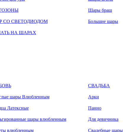
ТОЗОНЫ
Шары браш
Р СО СВЕТОДИОДОМ
Большие шары
ЧАТЬ НА ШАРАХ
БОВЬ
СВАДЬБА
глые шары Влюбленным
Арки
дца Латексные
Панно
ьгированные шары влюбленным
Для девичника
еты влюбленным
Свадебные шары