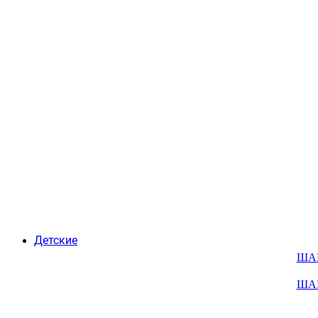
Детские
ША
ША