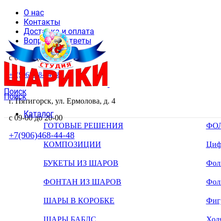
О нас
Контакты
Доставка и оплата
Вопросы и ответы
с 09-00 до 20-00
+7(906)468-44-48
Поиск
Поиск
г. Пятигорск, ул. Ермолова, д. 4
Каталог
с 09-00 до 20-00
ГОТОВЫЕ РЕШЕНИЯ
ФО
+7(906)468-44-48
КОМПОЗИЦИИ
Циф
БУКЕТЫ ИЗ ШАРОВ
Фоль
ФОНТАН ИЗ ШАРОВ
Фол
ШАРЫ В КОРОБКЕ
Фиг
ШАРЫ БАБЛС
Ход