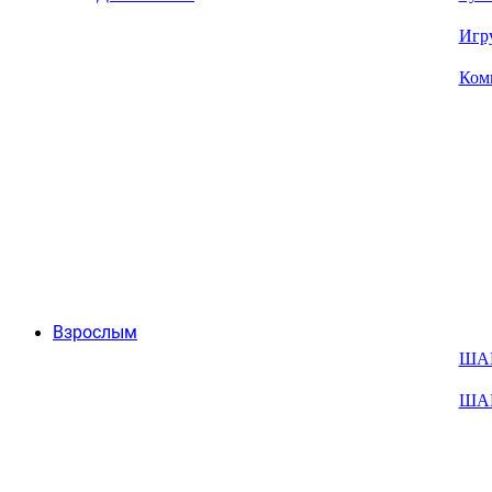
Игр
Ком
Взрослым
ША
ША