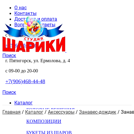
О нас
Контакты
Доставка и оплата
Вопросы и ответы
с 09-00 до 20-00
+7(906)468-44-48
Поиск
г. Пятигорск, ул. Ермолова, д. 4
с 09-00 до 20-00
+7(906)468-44-48
Поиск
Каталог
ГОТОВЫЕ РЕШЕНИЯ
Главная
 / 
Каталог
 / 
Аксессуары
 / 
Занавес-дождик
 / 
Занав
КОМПОЗИЦИИ
БУКЕТЫ ИЗ ШАРОВ