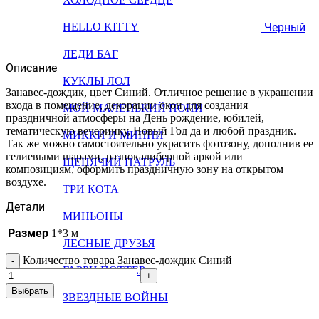
Черный
HELLO KITTY
ЛЕДИ БАГ
Описание
КУКЛЫ ЛОЛ
Занавес-дождик, цвет Синий. Отличное решение в украшении
входа в помещение, декорации окон для создания
МОЙ МАЛЕНЬКИЙ ПОНИ
праздничной атмосферы на День рождение, юбилей,
тематическую вечеринку, Новый Год да и любой праздник.
МИККИ И МИННИ
Так же можно самостоятельно украсить фотозону, дополнив ее
гелиевыми шарами, разнокалиберной аркой или
ЩЕНЯЧИЙ ПАТРУЛЬ
композициям, оформить праздничную зону на открытом
воздухе.
ТРИ КОТА
Детали
МИНЬОНЫ
Размер
1*3 м
ЛЕСНЫЕ ДРУЗЬЯ
Количество товара Занавес-дождик Синий
ГАРРИ ПОТТЕР
Выбрать
ЗВЕЗДНЫЕ ВОЙНЫ