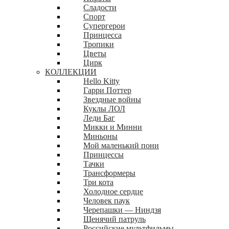
Сладости
Спорт
Супергерои
Принцесса
Тропики
Цветы
Цирк
КОЛЛЕКЦИИ
Hello Kitty
Гарри Поттер
Звездные войны
Куклы ЛОЛ
Леди Баг
Микки и Минни
Миньоны
Мой маленький пони
Принцессы
Тачки
Трансформеры
Три кота
Холодное сердце
Человек паук
Черепашки — Ниндзя
Щенячий патруль
Российские мультфильмы