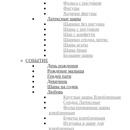
Фольга с рисунком
Фигуры
Ходячие фигуры
Латексные шары
Шарики без рисунка
Шары с рисунком
Шар с конфетти
Шарики сердца латекс
Шары агаты
Шары браш
Большие шары
СОБЫТИЕ
День рождения
Рождение малыша
Гендер пати
Девичник
Шары на годик
Любовь
Круглые шары Влюбленным
Сердца Латексные
Фольгированные шары
влюбленным
Букеты влюбленным
Игрушка в шаре для
влюбленных