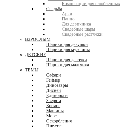
Композиции для влюбленных
Свадьба
Арки
Панно
Для девичника
Свадебные шары
Свадебные растяжки
ВЗРОСЛЫМ
Шарики для девушки
Шарики для мужчины
ДЕТСКИЕ
Шарики для девочки
Шарики для мальчика
ТЕМЫ
Сафари
Геймер
Динозавры
Дисней
Единороги
Зверята
Космос
Машины
Море
Оскорбления
Пираты