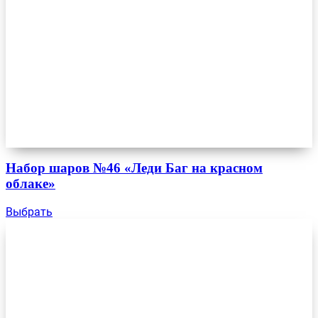
Набор шаров №46 «Леди Баг на красном
облаке»
Выбрать