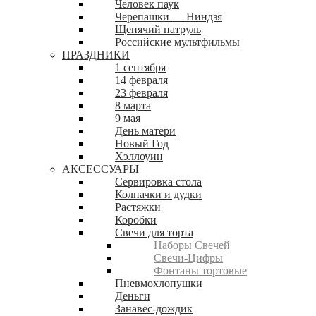
Человек паук
Черепашки — Ниндзя
Щенячий патруль
Российские мультфильмы
ПРАЗДНИКИ
1 сентября
14 февраля
23 февраля
8 марта
9 мая
День матери
Новый Год
Хэллоуин
АКСЕССУАРЫ
Сервировка стола
Колпачки и дудки
Растяжки
Коробки
Свечи для торта
Наборы Свечей
Свечи-Цифры
Фонтаны тортовые
Пневмохлопушки
Деньги
Занавес-дождик