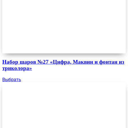
Набор шаров №27 «Цифра, Маквин и фонтан из
триколора»
Выбрать