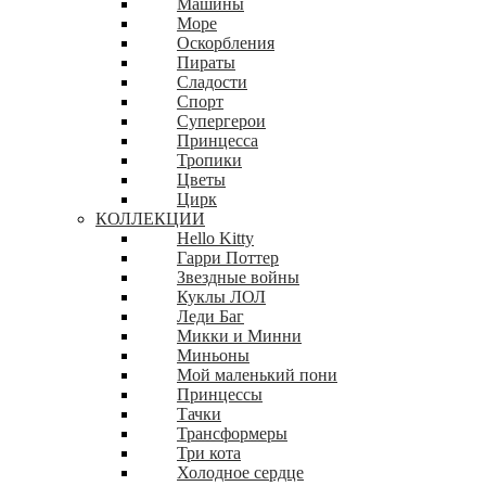
Машины
Море
Оскорбления
Пираты
Сладости
Спорт
Супергерои
Принцесса
Тропики
Цветы
Цирк
КОЛЛЕКЦИИ
Hello Kitty
Гарри Поттер
Звездные войны
Куклы ЛОЛ
Леди Баг
Микки и Минни
Миньоны
Мой маленький пони
Принцессы
Тачки
Трансформеры
Три кота
Холодное сердце