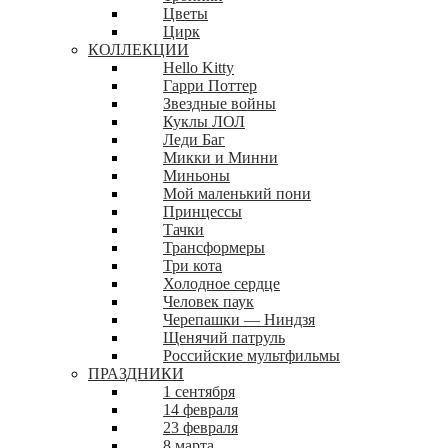
Цветы
Цирк
КОЛЛЕКЦИИ
Hello Kitty
Гарри Поттер
Звездные войны
Куклы ЛОЛ
Леди Баг
Микки и Минни
Миньоны
Мой маленький пони
Принцессы
Тачки
Трансформеры
Три кота
Холодное сердце
Человек паук
Черепашки — Ниндзя
Щенячий патруль
Российские мультфильмы
ПРАЗДНИКИ
1 сентября
14 февраля
23 февраля
8 марта