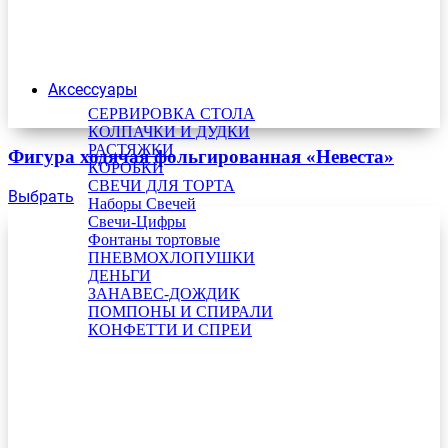
Аксессуары
СЕРВИРОВКА СТОЛА
КОЛПАЧКИ И ДУДКИ
РАСТЯЖКИ
Фигура ходячая фольгированная «Невеста»
КОРОБКИ
СВЕЧИ ДЛЯ ТОРТА
Выбрать
Наборы Свечей
Свечи-Цифры
Фонтаны тортовые
ПНЕВМОХЛОПУШКИ
ДЕНЬГИ
ЗАНАВЕС-ДОЖДИК
ПОМПОНЫ И СПИРАЛИ
КОНФЕТТИ И СПРЕИ