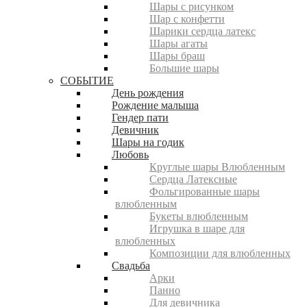
Шары с рисунком
Шар с конфетти
Шарики сердца латекс
Шары агаты
Шары браш
Большие шары
СОБЫТИЕ
День рождения
Рождение малыша
Гендер пати
Девичник
Шары на годик
Любовь
Круглые шары Влюбленным
Сердца Латексные
Фольгированные шары
влюбленным
Букеты влюбленным
Игрушка в шаре для
влюбленных
Композиции для влюбленных
Свадьба
Арки
Панно
Для девичника