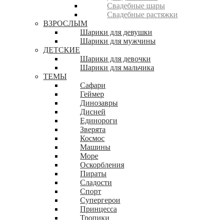
Свадебные шары
Свадебные растяжки
ВЗРОСЛЫМ
Шарики для девушки
Шарики для мужчины
ДЕТСКИЕ
Шарики для девочки
Шарики для мальчика
ТЕМЫ
Сафари
Геймер
Динозавры
Дисней
Единороги
Зверята
Космос
Машины
Море
Оскорбления
Пираты
Сладости
Спорт
Супергерои
Принцесса
Тропики