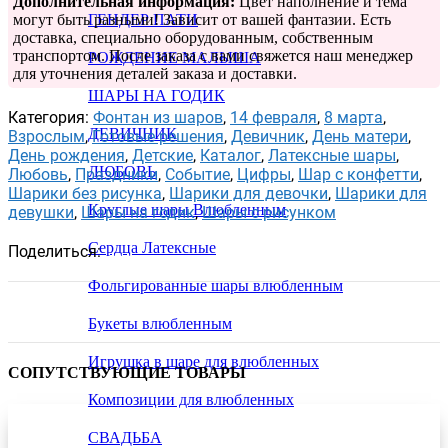
Дополнительная информация:
Цвет наполнение и тема
могут быть разными! Зависит от вашей фантазии. Есть
ГЕНДЕР ПАТИ
доставка, специально оборудованным, собственным
транспортом. После заказа с вами свяжется наш менеджер
РОЖДЕНИЕ МАЛЫША
для уточнения деталей заказа и доставки.
ШАРЫ НА ГОДИК
Категория:
Фонтан из шаров
,
14 февраля
,
8 марта
,
ДЕВИЧНИК
Взрослым
,
Готовые решения
,
Девичник
,
День матери
,
День рождения
,
Детские
,
Каталог
,
Латексные шары
,
ЛЮБОВЬ
Любовь
,
Праздники
,
Событие
,
Цифры
,
Шар с конфетти
,
Шарики без рисунка
,
Шарики для девочки
,
Шарики для
Круглые шары Влюбленным
девушки
,
Шары на годик
,
Шары с рисунком
Сердца Латексные
Поделиться:
Фольгированные шары влюбленным
Букеты влюбленным
Игрушка в шаре для влюбленных
СОПУТСТВУЮЩИЕ ТОВАРЫ
Композиции для влюбленных
СВАДЬБА