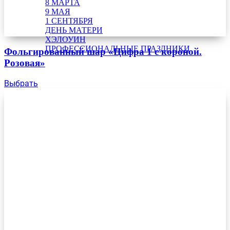
8 МАРТА
9 МАЯ
1 СЕНТЯБРЯ
ДЕНЬ МАТЕРИ
ХЭЛОУИН
ПРОФЕССИОНАЛЬНЫЕ ПРАЗДНИКИ
Фольгированный шар «Цифра 1 с короной.
Розовая»
Выбрать