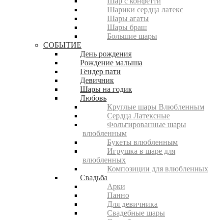
Шар с конфетти
Шарики сердца латекс
Шары агаты
Шары браш
Большие шары
СОБЫТИЕ
День рождения
Рождение малыша
Гендер пати
Девичник
Шары на годик
Любовь
Круглые шары Влюбленным
Сердца Латексные
Фольгированные шары
влюбленным
Букеты влюбленным
Игрушка в шаре для
влюбленных
Композиции для влюбленных
Свадьба
Арки
Панно
Для девичника
Свадебные шары