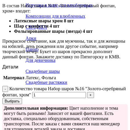
Игрушка в шаре для влюбленных
В состав Набор шаров №16 «Золото-серебряный фонтан,
хром» входит:
Композиции для влюбленных
Латексные шары хром 8 шт
Шар с конфетти 4 шт
СВАДЬБА
Фольгированные шары (звезда) 4 шт
Арки
Прекрасное сочетание, как для мужчины, так и для женщины
на юбилей, день рождения или другое событие, например
Панно
творческий вечер. Букет из шаров прекрасно дополнит
данный фонтан. Закажите доставку по Пятигорску и КМВ.
Для девичника
Детали
Свадебные шары
Материал
Латекс, Фольга
Свадебные растяжки
Количество товара Набор шаров №16 "Золото-серебряный
фонтан, хром"
Выбрать
Дополнительная информация:
Цвет наполнение и тема
могут быть разными! Зависит от вашей фантазии. Есть
доставка, специально оборудованным, собственным
транспортом. После заказа с вами свяжется наш менеджер
для уточнения деталей заказа и доставки.