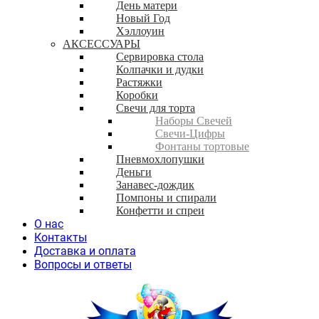
День матери
Новый Год
Хэллоуин
АКСЕССУАРЫ
Сервировка стола
Колпачки и дудки
Растяжки
Коробки
Свечи для торта
Наборы Свечей
Свечи-Цифры
Фонтаны тортовые
Пневмохлопушки
Деньги
Занавес-дождик
Помпоны и спирали
Конфетти и спреи
О нас
Контакты
Доставка и оплата
Вопросы и ответы