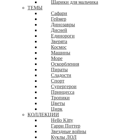
Шарики для мальчика
ТЕМЫ
Сафари
Геймер
Динозавры
Дисней
Единороги
Зверята
Космос
Машины
Море
Оскорбления
Пираты
Сладости
Спорт
Супергерои
Принцесса
Тропики
Цветы
Цирк
КОЛЛЕКЦИИ
Hello Kitty
Гарри Поттер
Звездные войны
Куклы ЛОЛ