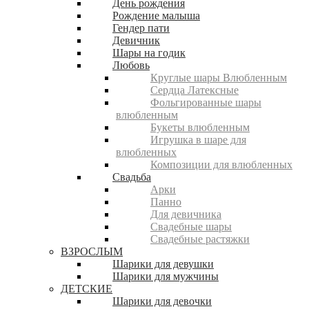
День рождения
Рождение малыша
Гендер пати
Девичник
Шары на годик
Любовь
Круглые шары Влюбленным
Сердца Латексные
Фольгированные шары
влюбленным
Букеты влюбленным
Игрушка в шаре для
влюбленных
Композиции для влюбленных
Свадьба
Арки
Панно
Для девичника
Свадебные шары
Свадебные растяжки
ВЗРОСЛЫМ
Шарики для девушки
Шарики для мужчины
ДЕТСКИЕ
Шарики для девочки