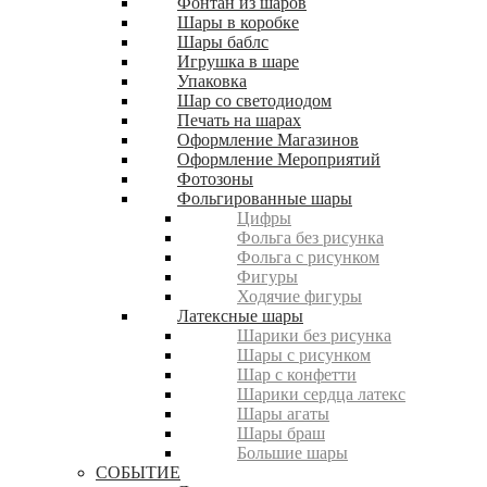
Фонтан из шаров
Шары в коробке
Шары баблс
Игрушка в шаре
Упаковка
Шар со светодиодом
Печать на шарах
Оформление Магазинов
Оформление Мероприятий
Фотозоны
Фольгированные шары
Цифры
Фольга без рисунка
Фольга с рисунком
Фигуры
Ходячие фигуры
Латексные шары
Шарики без рисунка
Шары с рисунком
Шар с конфетти
Шарики сердца латекс
Шары агаты
Шары браш
Большие шары
СОБЫТИЕ