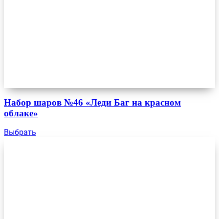
Набор шаров №46 «Леди Баг на красном
облаке»
Выбрать