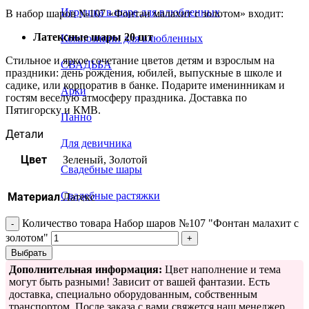
Игрушка в шаре для влюбленных
В набор шаров №107 «Фонтан малахит с золотом» входит:
Латексные шары 20 шт
Композиции для влюбленных
Стильное и яркое сочетание цветов детям и взрослым на
СВАДЬБА
праздники: день рождения, юбилей, выпускные в школе и
садике, или корпоратив в банке. Подарите именинникам и
Арки
гостям веселую атмосферу праздника. Доставка по
Пятигорску и КМВ.
Панно
Детали
Для девичника
Цвет
Зеленый, Золотой
Свадебные шары
Свадебные растяжки
Материал
Латекс
Количество товара Набор шаров №107 "Фонтан малахит с
золотом"
Выбрать
Дополнительная информация:
Цвет наполнение и тема
могут быть разными! Зависит от вашей фантазии. Есть
доставка, специально оборудованным, собственным
транспортом. После заказа с вами свяжется наш менеджер