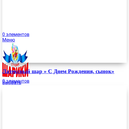
0
элементов
Меню
Латексный шар » С Днем Рождения, сынок»
0
элементов
Выбрать