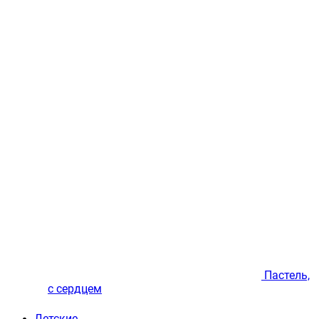
Пастель,
с сердцем
Детские