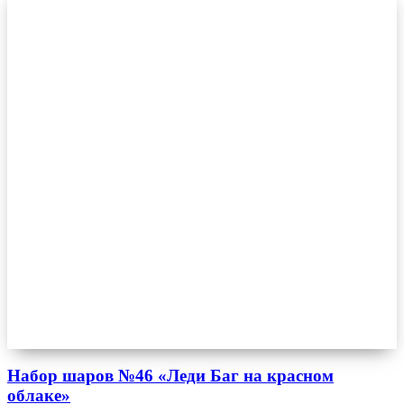
Набор шаров №46 «Леди Баг на красном
облаке»