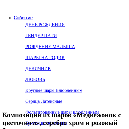
Событие
ДЕНЬ РОЖДЕНИЯ
ГЕНДЕР ПАТИ
РОЖДЕНИЕ МАЛЫША
ШАРЫ НА ГОДИК
ДЕВИЧНИК
ЛЮБОВЬ
Круглые шары Влюбленным
Сердца Латексные
Фольгированные шары влюбленным
Композиция из шаров «Медвежонок с
цветочком», серебро хром и розовый
Букеты влюбленным