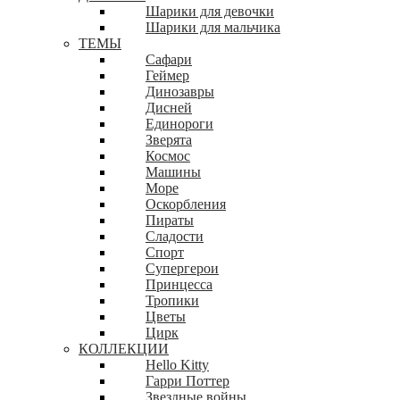
Шарики для девочки
Шарики для мальчика
ТЕМЫ
Сафари
Геймер
Динозавры
Дисней
Единороги
Зверята
Космос
Машины
Море
Оскорбления
Пираты
Сладости
Спорт
Супергерои
Принцесса
Тропики
Цветы
Цирк
КОЛЛЕКЦИИ
Hello Kitty
Гарри Поттер
Звездные войны