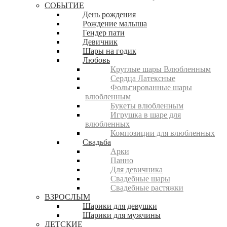
СОБЫТИЕ
День рождения
Рождение малыша
Гендер пати
Девичник
Шары на годик
Любовь
Круглые шары Влюбленным
Сердца Латексные
Фольгированные шары
влюбленным
Букеты влюбленным
Игрушка в шаре для
влюбленных
Композиции для влюбленных
Свадьба
Арки
Панно
Для девичника
Свадебные шары
Свадебные растяжки
ВЗРОСЛЫМ
Шарики для девушки
Шарики для мужчины
ДЕТСКИЕ