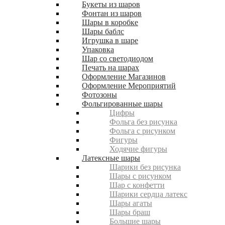
Букеты из шаров
Фонтан из шаров
Шары в коробке
Шары баблс
Игрушка в шаре
Упаковка
Шар со светодиодом
Печать на шарах
Оформление Магазинов
Оформление Мероприятий
Фотозоны
Фольгированные шары
Цифры
Фольга без рисунка
Фольга с рисунком
Фигуры
Ходячие фигуры
Латексные шары
Шарики без рисунка
Шары с рисунком
Шар с конфетти
Шарики сердца латекс
Шары агаты
Шары браш
Большие шары