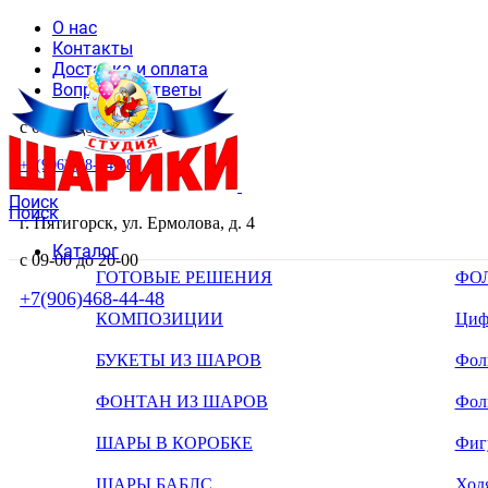
О нас
Контакты
Доставка и оплата
Вопросы и ответы
с 09-00 до 20-00
+7(906)468-44-48
Поиск
Поиск
г. Пятигорск, ул. Ермолова, д. 4
Каталог
с 09-00 до 20-00
ГОТОВЫЕ РЕШЕНИЯ
ФО
+7(906)468-44-48
КОМПОЗИЦИИ
Циф
БУКЕТЫ ИЗ ШАРОВ
Фоль
ФОНТАН ИЗ ШАРОВ
Фол
ШАРЫ В КОРОБКЕ
Фиг
ШАРЫ БАБЛС
Ход