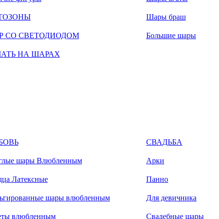
ТОЗОНЫ
Шары браш
Р СО СВЕТОДИОДОМ
Большие шары
ЧАТЬ НА ШАРАХ
БОВЬ
СВАДЬБА
глые шары Влюбленным
Арки
дца Латексные
Панно
ьгированные шары влюбленным
Для девичника
еты влюбленным
Свадебные шары