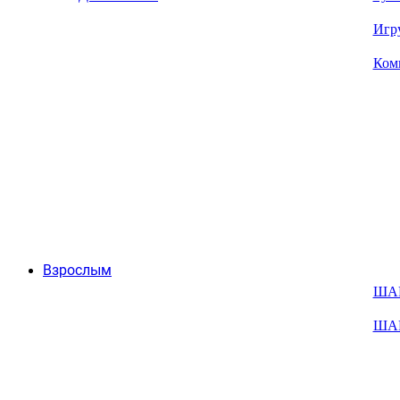
Игр
Ком
Взрослым
ША
ША