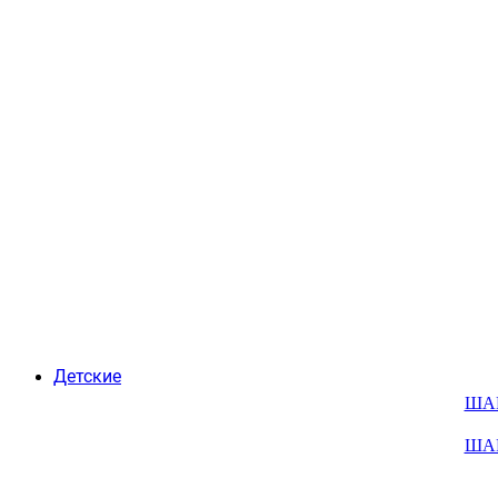
Детские
ША
ША