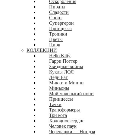
Оскорбления
Пираты
Сладости
Спорт
Супергерои
Принцесса
Тропики
Цветы
Цирк
КОЛЛЕКЦИИ
Hello Kitty
Гарри Поттер
Звездные войны
Куклы ЛОЛ
Леди Баг
Микки и Минни
Миньоны
Мой маленький пони
Принцессы
Тачки
Трансформеры
Три кота
Холодное сердце
Человек паук
Черепашки — Ниндзя