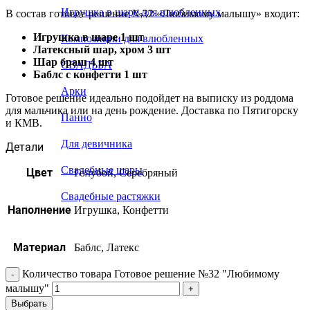
Игрушка в шаре для влюбленных
В состав готовое решение №32 «Любимому малышу» входит:
Игрушка в шаре 1 шт
Композиции для влюбленных
Латексный шар, хром 3 шт
Шар браш 4 шт
СВАДЬБА
Баблс с конфетти 1 шт
Арки
Готовое решение идеально подойдет на выписку из роддома
для мальчика или на день рождение. Доставка по Пятигорску
Панно
и КМВ.
Для девичника
Детали
Свадебные шары
Цвет
Голубой, Серебряный
Свадебные растяжки
Наполнение
Игрушка, Конфетти
Материал
Баблс, Латекс
Количество товара Готовое решение №32 "Любимому
малышу"
Выбрать