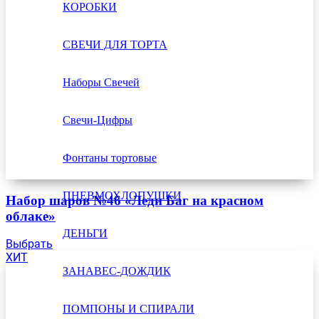
КОРОБКИ
СВЕЧИ ДЛЯ ТОРТА
Наборы Свечей
Свечи-Цифры
Фонтаны тортовые
ПНЕВМОХЛОПУШКИ
Набор шаров №46 «Леди Баг на красном
облаке»
ДЕНЬГИ
Выбрать
ХИТ
ЗАНАВЕС-ДОЖДИК
ПОМПОНЫ И СПИРАЛИ