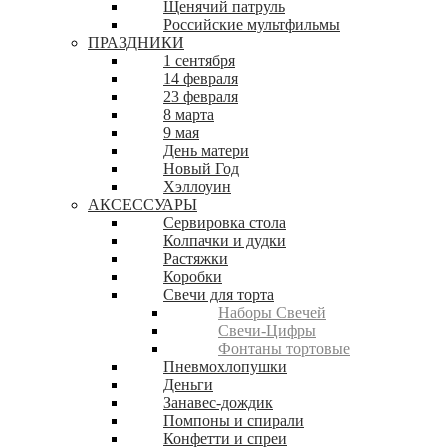
Щенячий патруль
Российские мультфильмы
ПРАЗДНИКИ
1 сентября
14 февраля
23 февраля
8 марта
9 мая
День матери
Новый Год
Хэллоуин
АКСЕССУАРЫ
Сервировка стола
Колпачки и дудки
Растяжки
Коробки
Свечи для торта
Наборы Свечей
Свечи-Цифры
Фонтаны тортовые
Пневмохлопушки
Деньги
Занавес-дождик
Помпоны и спирали
Конфетти и спреи