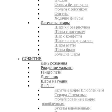
Цифры
Фольга без рисунка
Фольга с рисунком
Фигуры
Ходячие фигуры
Латексные шары
Шарики без рисунка
Шары с рисунком
Шар с конфетти
Шарики сердца латекс
Шары агаты
Шары браш
Большие шары
СОБЫТИЕ
День рождения
Рождение малыша
Гендер пати
Девичник
Шары на годик
Любовь
Круглые шары Влюбленным
Сердца Латексные
Фольгированные шары
влюбленным
Букеты влюбленным