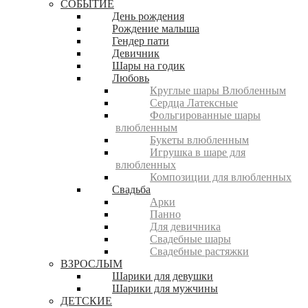
СОБЫТИЕ
День рождения
Рождение малыша
Гендер пати
Девичник
Шары на годик
Любовь
Круглые шары Влюбленным
Сердца Латексные
Фольгированные шары
влюбленным
Букеты влюбленным
Игрушка в шаре для
влюбленных
Композиции для влюбленных
Свадьба
Арки
Панно
Для девичника
Свадебные шары
Свадебные растяжки
ВЗРОСЛЫМ
Шарики для девушки
Шарики для мужчины
ДЕТСКИЕ