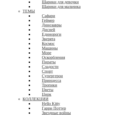
Шарики для девочки
Шарики для мальчика
ТЕМЫ
Сафари
Геймер
Динозавры
Дисней
Единороги
Зверята
Космос
Машины
Море
Оскорбления
Пираты
Сладости
Спорт
Супергерои
Принцесса
Тропики
Цветы
Цирк
КОЛЛЕКЦИИ
Hello Kitty
Гарри Поттер
Звездные войны