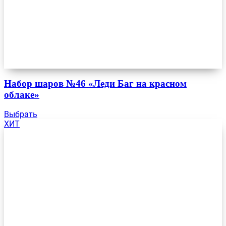
Набор шаров №46 «Леди Баг на красном
облаке»
Выбрать
ХИТ