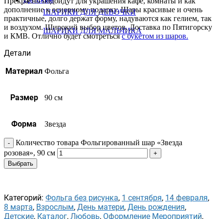
Прекрасно подойдут для украшения кафе, комнаты и как
дополнение к основному подарку. Шары красивые и очень
ШАРИКИ ДЛЯ ДЕВОЧКИ
практичные, долго держат форму, надуваются как гелием, так
и воздухом. Широкий выбор цветов. Доставка по Пятигорску
ШАРИКИ ДЛЯ МАЛЬЧИКА
и КМВ. Отлично будет смотреться
с букетом из шаров.
Детали
Материал
Фольга
Размер
90 см
Форма
Звезда
Количество товара Фольгированный шар «Звезда
розовая», 90 см
Выбрать
Категорий:
Фольга без рисунка
,
1 сентября
,
14 февраля
,
8 марта
,
Взрослым
,
День матери
,
День рождения
,
Детские
,
Каталог
,
Любовь
,
Оформление Мероприятий
,