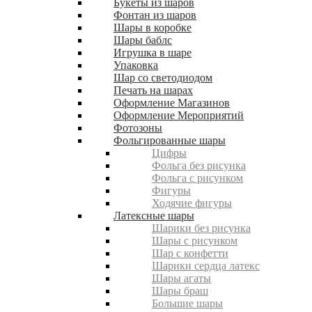
Букеты из шаров
Фонтан из шаров
Шары в коробке
Шары баблс
Игрушка в шаре
Упаковка
Шар со светодиодом
Печать на шарах
Оформление Магазинов
Оформление Мероприятий
Фотозоны
Фольгированные шары
Цифры
Фольга без рисунка
Фольга с рисунком
Фигуры
Ходячие фигуры
Латексные шары
Шарики без рисунка
Шары с рисунком
Шар с конфетти
Шарики сердца латекс
Шары агаты
Шары браш
Большие шары