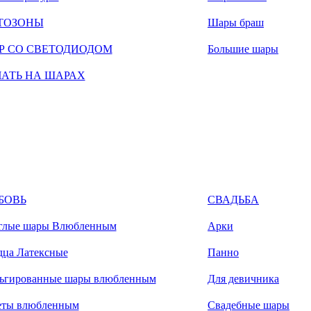
ТОЗОНЫ
Шары браш
Р СО СВЕТОДИОДОМ
Большие шары
ЧАТЬ НА ШАРАХ
БОВЬ
СВАДЬБА
глые шары Влюбленным
Арки
дца Латексные
Панно
ьгированные шары влюбленным
Для девичника
еты влюбленным
Свадебные шары