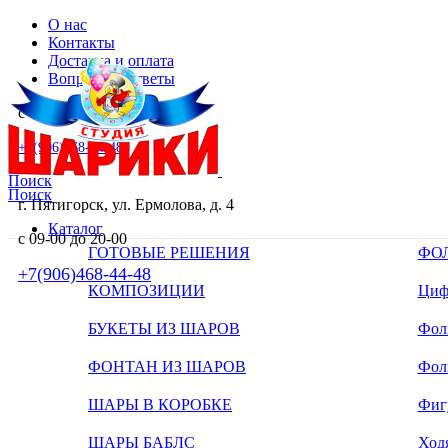
О нас
Контакты
Доставка и оплата
Вопросы и ответы
с 09-00 до 20-00
+7(906)468-44-48
Поиск
Поиск
г. Пятигорск, ул. Ермолова, д. 4
Каталог
с 09-00 до 20-00
ГОТОВЫЕ РЕШЕНИЯ
ФО
+7(906)468-44-48
КОМПОЗИЦИИ
Циф
БУКЕТЫ ИЗ ШАРОВ
Фоль
ФОНТАН ИЗ ШАРОВ
Фол
ШАРЫ В КОРОБКЕ
Фиг
ШАРЫ БАБЛС
Ход