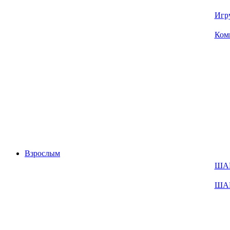
Игр
Ком
Взрослым
ША
ША