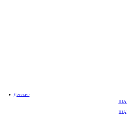
Детские
ША
ША