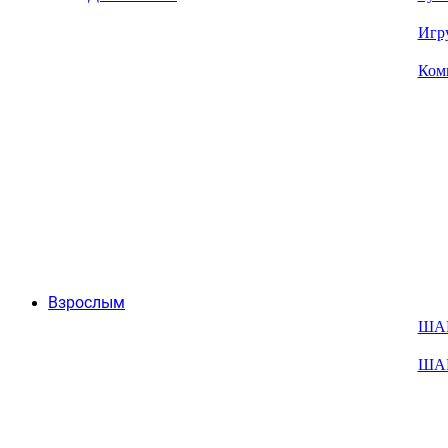
Игр
Ком
Взрослым
ША
ША