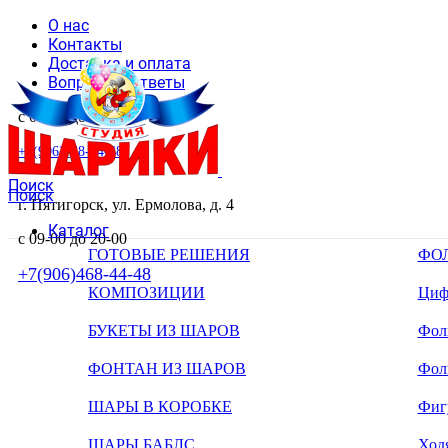
О нас
Контакты
Доставка и оплата
Вопросы и ответы
с 09-00 до 20-00
+7(906)468-44-48
Поиск
Поиск
г. Пятигорск, ул. Ермолова, д. 4
Каталог
с 09-00 до 20-00
ГОТОВЫЕ РЕШЕНИЯ
ФО
+7(906)468-44-48
КОМПОЗИЦИИ
Циф
БУКЕТЫ ИЗ ШАРОВ
Фоль
ФОНТАН ИЗ ШАРОВ
Фол
ШАРЫ В КОРОБКЕ
Фиг
ШАРЫ БАБЛС
Ход