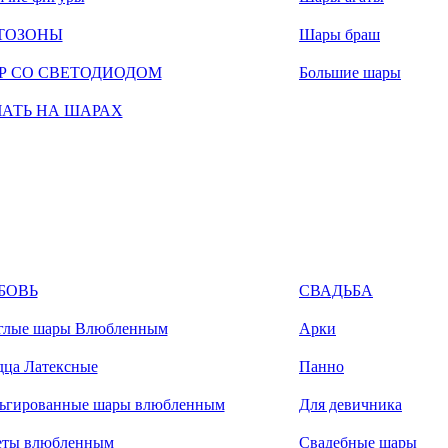
ТОЗОНЫ
Шары браш
Р СО СВЕТОДИОДОМ
Большие шары
ЧАТЬ НА ШАРАХ
БОВЬ
СВАДЬБА
глые шары Влюбленным
Арки
дца Латексные
Панно
ьгированные шары влюбленным
Для девичника
еты влюбленным
Свадебные шары