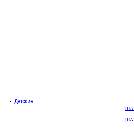
Детские
ША
ША