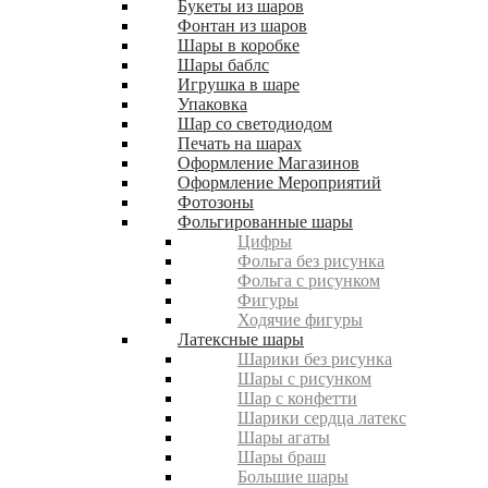
Букеты из шаров
Фонтан из шаров
Шары в коробке
Шары баблс
Игрушка в шаре
Упаковка
Шар со светодиодом
Печать на шарах
Оформление Магазинов
Оформление Мероприятий
Фотозоны
Фольгированные шары
Цифры
Фольга без рисунка
Фольга с рисунком
Фигуры
Ходячие фигуры
Латексные шары
Шарики без рисунка
Шары с рисунком
Шар с конфетти
Шарики сердца латекс
Шары агаты
Шары браш
Большие шары