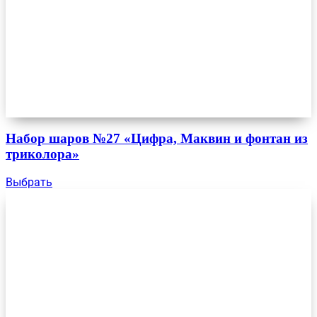
Набор шаров №27 «Цифра, Маквин и фонтан из
триколора»
Выбрать