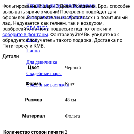
Игрушка в шаре для влюбленных
Фольгированный шар «С Днем Рождения, Бро» способен
вызывать яркие эмоции! Прекрасно подойдет для
Композиции для влюбленных
оформления торжества и настроит всех на позитивный
лад. Надувается как гелием, так и воздухом,
СВАДЬБА
разбросайте по полу, подвесьте под потолок или
соберите в фонтаны
. Фантазируйте! Вы увидите как
Арки
обрадуется получатель такого подарка. Доставка по
Пятигорску и КМВ.
Панно
Детали
Для девичника
Цвет
Черный
Свадебные шары
Форма
Круг
Свадебные растяжки
Размер
48 см
Материал
Фольга
Количество сторон печати
2