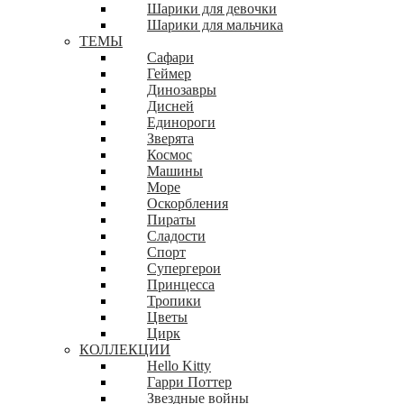
Шарики для девочки
Шарики для мальчика
ТЕМЫ
Сафари
Геймер
Динозавры
Дисней
Единороги
Зверята
Космос
Машины
Море
Оскорбления
Пираты
Сладости
Спорт
Супергерои
Принцесса
Тропики
Цветы
Цирк
КОЛЛЕКЦИИ
Hello Kitty
Гарри Поттер
Звездные войны