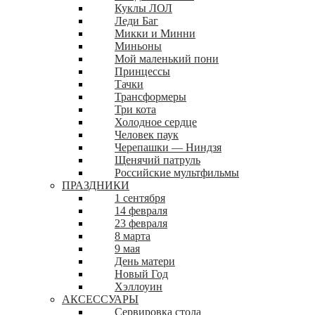
Куклы ЛОЛ
Леди Баг
Микки и Минни
Миньоны
Мой маленький пони
Принцессы
Тачки
Трансформеры
Три кота
Холодное сердце
Человек паук
Черепашки — Ниндзя
Щенячий патруль
Российские мультфильмы
ПРАЗДНИКИ
1 сентября
14 февраля
23 февраля
8 марта
9 мая
День матери
Новый Год
Хэллоуин
АКСЕССУАРЫ
Сервировка стола