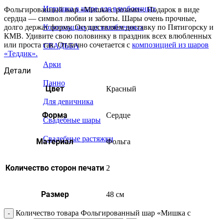
Игрушка в шаре для влюбленных
Фольгированный шар «Мишка с розами». Подарок в виде
сердца — символ любви и заботы. Шары очень прочные,
долго держат форму. Осуществляем доставку по Пятигорску и
Композиции для влюбленных
КМВ. Удивите свою половинку в праздник всех влюбленных
или проста так. Отлично сочетается с
композицией из шаров
СВАДЬБА
«Теддик».
Арки
Детали
Панно
Цвет
Красный
Для девичника
Форма
Сердце
Свадебные шары
Свадебные растяжки
Материал
Фольга
Количество сторон печати
2
Размер
48 см
Количество товара Фольгированный шар «Мишка с