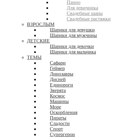
Панно
Для девичника
Свадебные шары
Свадебные растяжки
ВЗРОСЛЫМ
Шарики для девушки
Шарики для мужчины
ДЕТСКИЕ
Шарики для девочки
Шарики для мальчика
ТЕМЫ
Сафари
Геймер
Динозавры
Дисней
Единороги
Зверята
Космос
Машины
Море
Оскорбления
Пираты
Сладости
Спорт
Супергерои