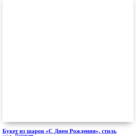
Букет из шаров «С Днем Рождения», стиль
Детские