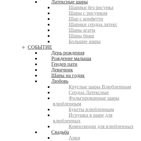
Латексные шары
Шарики без рисунка
Шары с рисунком
Шар с конфетти
Шарики сердца латекс
Шары агаты
Шары браш
Большие шары
СОБЫТИЕ
День рождения
Рождение малыша
Гендер пати
Девичник
Шары на годик
Любовь
Круглые шары Влюбленным
Сердца Латексные
Фольгированные шары
влюбленным
Букеты влюбленным
Игрушка в шаре для
влюбленных
Композиции для влюбленных
Свадьба
Арки