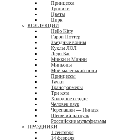
Принцесса
Тропики
Цветы
Цирк
КОЛЛЕКЦИИ
Hello Kitty
Гарри Поттер
Звездные войны
Куклы ЛОЛ
Леди Баг
Микки и Минни
Миньоны
Мой маленький пони
Принцессы
Тачки
Трансформеры
Три кота
Холодное сердце
Человек паук
Черепашки — Ниндзя
Щенячий патруль
Российские мультфильмы
ПРАЗДНИКИ
1 сентября
14 февраля