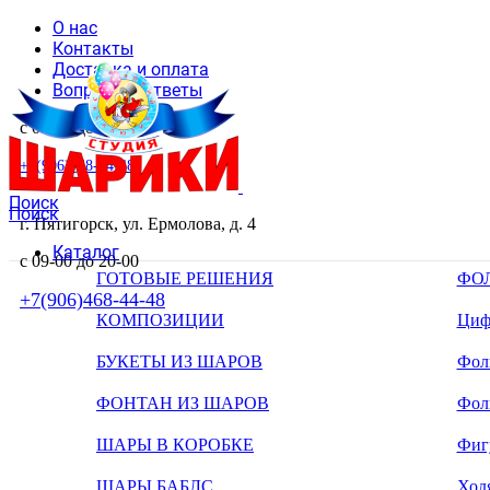
О нас
Контакты
Доставка и оплата
Вопросы и ответы
с 09-00 до 20-00
+7(906)468-44-48
Поиск
Поиск
г. Пятигорск, ул. Ермолова, д. 4
Каталог
с 09-00 до 20-00
ГОТОВЫЕ РЕШЕНИЯ
ФО
+7(906)468-44-48
КОМПОЗИЦИИ
Циф
БУКЕТЫ ИЗ ШАРОВ
Фоль
ФОНТАН ИЗ ШАРОВ
Фол
ШАРЫ В КОРОБКЕ
Фиг
ШАРЫ БАБЛС
Ход