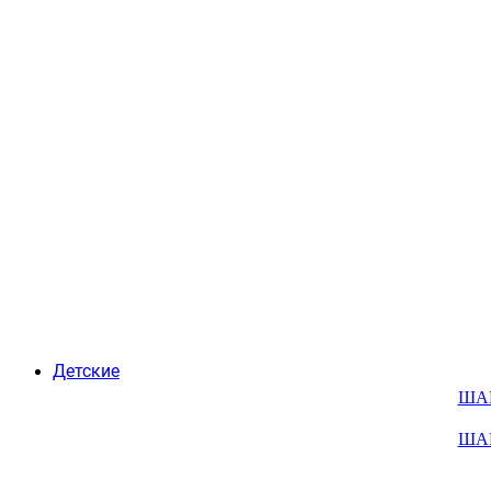
Детские
ША
ША