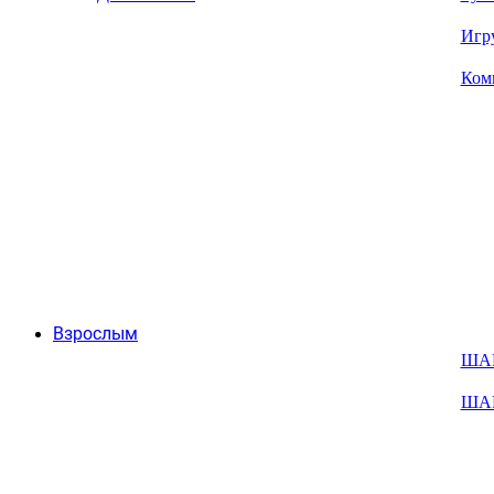
Игр
Ком
Взрослым
ША
ША