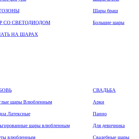
ТОЗОНЫ
Шары браш
Р СО СВЕТОДИОДОМ
Большие шары
ЧАТЬ НА ШАРАХ
БОВЬ
СВАДЬБА
глые шары Влюбленным
Арки
дца Латексные
Панно
ьгированные шары влюбленным
Для девичника
еты влюбленным
Свадебные шары