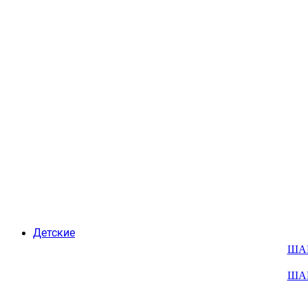
Детские
ША
ША