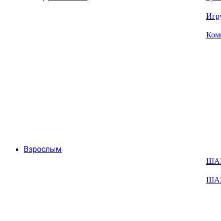
Игр
Ком
Взрослым
ША
ША