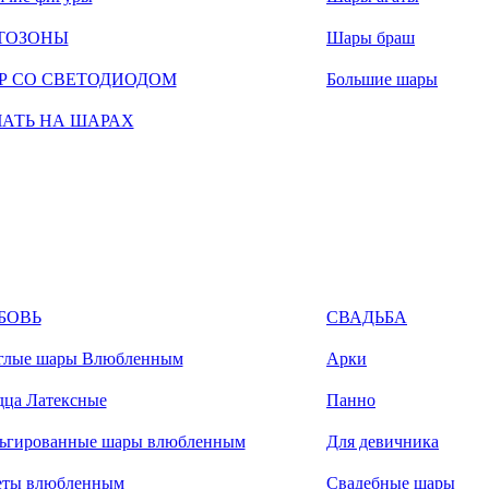
ТОЗОНЫ
Шары браш
Р СО СВЕТОДИОДОМ
Большие шары
ЧАТЬ НА ШАРАХ
БОВЬ
СВАДЬБА
глые шары Влюбленным
Арки
дца Латексные
Панно
ьгированные шары влюбленным
Для девичника
еты влюбленным
Свадебные шары