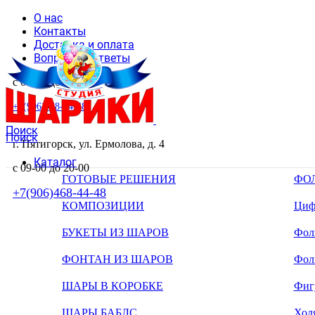
О нас
Контакты
Доставка и оплата
Вопросы и ответы
с 09-00 до 20-00
+7(906)468-44-48
Поиск
Поиск
г. Пятигорск, ул. Ермолова, д. 4
Каталог
с 09-00 до 20-00
ГОТОВЫЕ РЕШЕНИЯ
ФО
+7(906)468-44-48
КОМПОЗИЦИИ
Циф
БУКЕТЫ ИЗ ШАРОВ
Фоль
ФОНТАН ИЗ ШАРОВ
Фол
ШАРЫ В КОРОБКЕ
Фиг
ШАРЫ БАБЛС
Ход