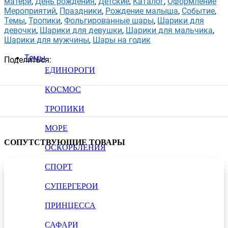
матери
,
День рождения
,
Детские
,
Каталог
,
Оформление
Мероприятий
,
Праздники
,
Рождение малыша
,
Событие
,
Темы
,
Тропики
,
Фольгированные шары
,
Шарики для
девочки
,
Шарики для девушки
,
Шарики для мальчика
,
Шарики для мужчины
,
Шары на годик
Темы
Поделиться:
ЕДИНОРОГИ
КОСМОС
ТРОПИКИ
МОРЕ
СОПУТСТВУЮЩИЕ ТОВАРЫ
ОСКОРБЛЕНИЯ
СПОРТ
СУПЕРГЕРОИ
ПРИНЦЕССА
САФАРИ