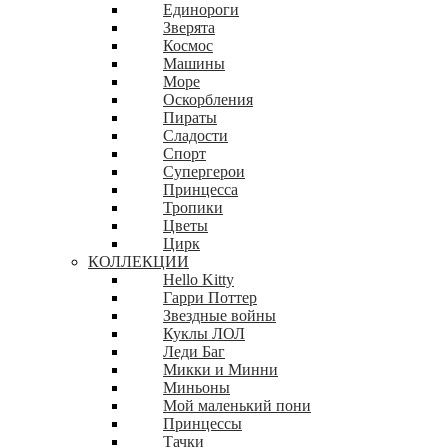
Единороги
Зверята
Космос
Машины
Море
Оскорбления
Пираты
Сладости
Спорт
Супергерои
Принцесса
Тропики
Цветы
Цирк
КОЛЛЕКЦИИ
Hello Kitty
Гарри Поттер
Звездные войны
Куклы ЛОЛ
Леди Баг
Микки и Минни
Миньоны
Мой маленький пони
Принцессы
Тачки