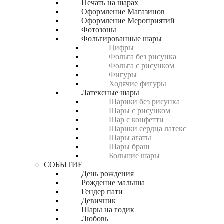
Печать на шарах
Оформление Магазинов
Оформление Мероприятий
Фотозоны
Фольгированные шары
Цифры
Фольга без рисунка
Фольга с рисунком
Фигуры
Ходячие фигуры
Латексные шары
Шарики без рисунка
Шары с рисунком
Шар с конфетти
Шарики сердца латекс
Шары агаты
Шары браш
Большие шары
СОБЫТИЕ
День рождения
Рождение малыша
Гендер пати
Девичник
Шары на годик
Любовь