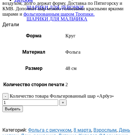
воздухом, долго держат форму. Доставка по Пятигорску и
ШАРИКИ ДЛЯ ДЕВОЧКИ
КМВ. Дополнит шар можно гелиевыми красными яркими
шарами и
фольгированным шаром Тропики.
ШАРИКИ ДЛЯ МАЛЬЧИКА
Детали
Форма
Круг
Материал
Фольга
Размер
48 см
Количество сторон печати
2
Количество товара Фольгированный шар «Арбуз»
Выбрать
Категорий:
Фольга с рисунком
,
8 марта
,
Взрослым
,
День