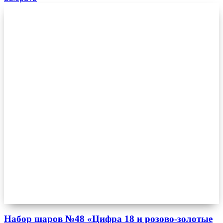
Набор шаров №48 «Цифра 18 и розово-золотые