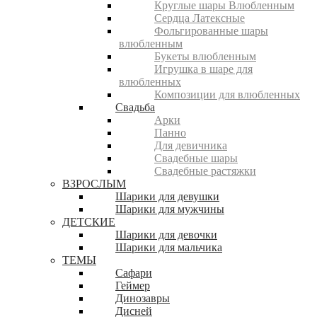
Круглые шары Влюбленным
Сердца Латексные
Фольгированные шары
влюбленным
Букеты влюбленным
Игрушка в шаре для
влюбленных
Композиции для влюбленных
Свадьба
Арки
Панно
Для девичника
Свадебные шары
Свадебные растяжки
ВЗРОСЛЫМ
Шарики для девушки
Шарики для мужчины
ДЕТСКИЕ
Шарики для девочки
Шарики для мальчика
ТЕМЫ
Сафари
Геймер
Динозавры
Дисней