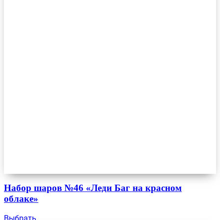
Набор шаров №46 «Леди Баг на красном
облаке»
Выбрать