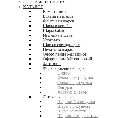
ГОТОВЫЕ РЕШЕНИЯ
КАТАЛОГ
Композиции
Букеты из шаров
Фонтан из шаров
Шары в коробке
Шары баблс
Игрушка в шаре
Упаковка
Шар со светодиодом
Печать на шарах
Оформление Магазинов
Оформление Мероприятий
Фотозоны
Фольгированные шары
Цифры
Фольга без рисунка
Фольга с рисунком
Фигуры
Ходячие фигуры
Латексные шары
Шарики без рисунка
Шары с рисунком
Шар с конфетти
Шарики сердца латекс