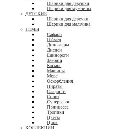
Шарики для девушки
Шарики для мужчины
ДЕТСКИЕ
Шарики для девочки
Шарики для мальчика
ТЕМЫ
Сафари
Геймер
Динозавры
Дисней
Единороги
Зверята
Космос
Машины
Море
Оскорбления
Пираты
Сладости
Спорт
Супергерои
Принцесса
Тропики
Цветы
Цирк
КОЛЛЕКЦИИ