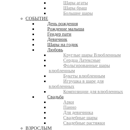
Шары агаты
Шары браш
Большие шары
СОБЫТИЕ
День рождения
Рождение малыша
Гендер пати
Девичник
Шары на годик
Любовь
Круглые шары Влюбленным
Сердца Латексные
Фольгированные шары
влюбленным
Букеты влюбленным
Игрушка в шаре для
влюбленных
Композиции для влюбленных
Свадьба
Арки
Панно
Для девичника
Свадебные шары
Свадебные растяжки
ВЗРОСЛЫМ