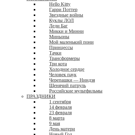
Hello Kitty
Гарри Поттер
Звездные войны
Куклы ЛОЛ
Леди Баг
Микки и Минни
Миньоны
Мой маленький пони
Принцессы
Тачки
Трансформеры
Три кота
Холодное сердце
Человек паук
Черепашки — Ниндзя
Щенячий патруль
Российские мультфильмы
ПРАЗДНИКИ
1 сентября
14 февраля
23 февраля
8 марта
9 мая
День матери
Новый Год