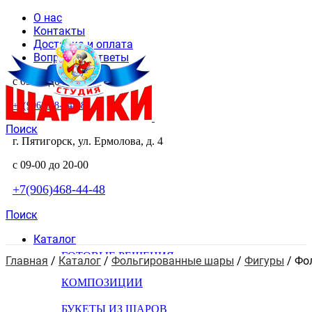
О нас
Контакты
Доставка и оплата
Вопросы и ответы
с 09-00 до 20-00
+7(906)468-44-48
Поиск
г. Пятигорск, ул. Ермолова, д. 4
с 09-00 до 20-00
+7(906)468-44-48
Поиск
Каталог
ГОТОВЫЕ РЕШЕНИЯ
Главная
 / 
Каталог
 / 
Фольгированные шары
 / 
Фигуры
 / 
Фол
КОМПОЗИЦИИ
БУКЕТЫ ИЗ ШАРОВ