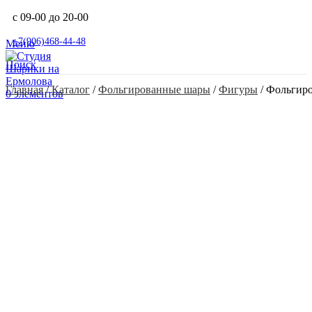
с 09-00 до 20-00
+7(906)468-44-48
Меню
Поиск
Главная
 / 
Каталог
 / 
Фольгированные шары
 / 
Фигуры
 / 
Фольгиро
0
элементов