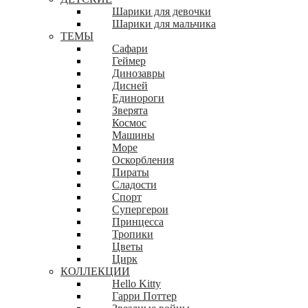
Шарики для девочки
Шарики для мальчика
ТЕМЫ
Сафари
Геймер
Динозавры
Дисней
Единороги
Зверята
Космос
Машины
Море
Оскорбления
Пираты
Сладости
Спорт
Супергерои
Принцесса
Тропики
Цветы
Цирк
КОЛЛЕКЦИИ
Hello Kitty
Гарри Поттер