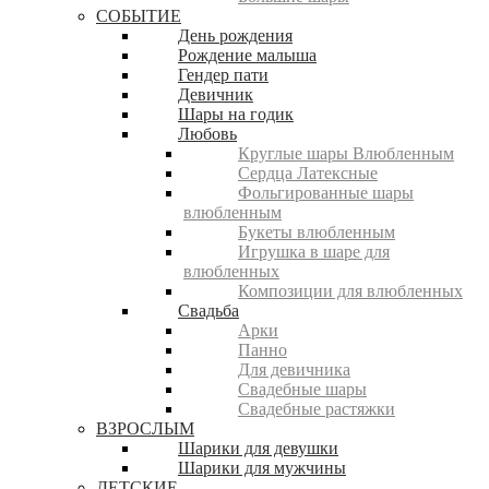
СОБЫТИЕ
День рождения
Рождение малыша
Гендер пати
Девичник
Шары на годик
Любовь
Круглые шары Влюбленным
Сердца Латексные
Фольгированные шары
влюбленным
Букеты влюбленным
Игрушка в шаре для
влюбленных
Композиции для влюбленных
Свадьба
Арки
Панно
Для девичника
Свадебные шары
Свадебные растяжки
ВЗРОСЛЫМ
Шарики для девушки
Шарики для мужчины
ДЕТСКИЕ