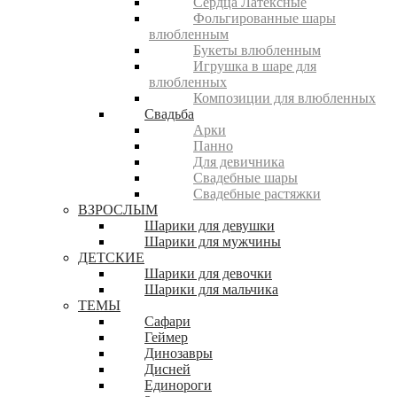
Сердца Латексные
Фольгированные шары
влюбленным
Букеты влюбленным
Игрушка в шаре для
влюбленных
Композиции для влюбленных
Свадьба
Арки
Панно
Для девичника
Свадебные шары
Свадебные растяжки
ВЗРОСЛЫМ
Шарики для девушки
Шарики для мужчины
ДЕТСКИЕ
Шарики для девочки
Шарики для мальчика
ТЕМЫ
Сафари
Геймер
Динозавры
Дисней
Единороги