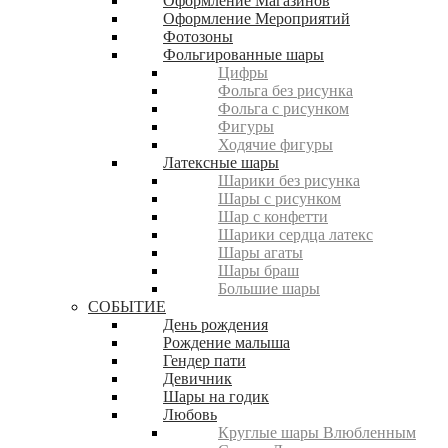
Оформление Магазинов
Оформление Мероприятий
Фотозоны
Фольгированные шары
Цифры
Фольга без рисунка
Фольга с рисунком
Фигуры
Ходячие фигуры
Латексные шары
Шарики без рисунка
Шары с рисунком
Шар с конфетти
Шарики сердца латекс
Шары агаты
Шары браш
Большие шары
СОБЫТИЕ
День рождения
Рождение малыша
Гендер пати
Девичник
Шары на годик
Любовь
Круглые шары Влюбленным