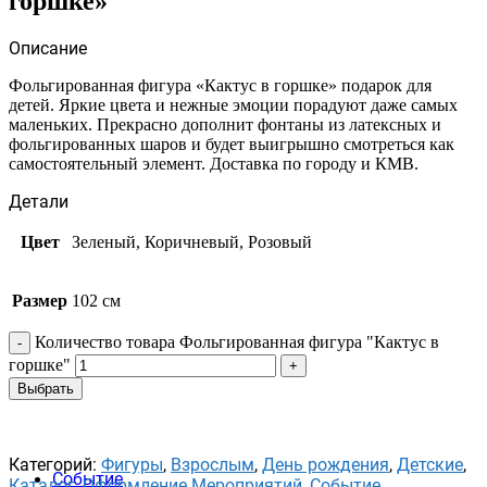
горшке»
Описание
Фольгированная фигура «Кактус в горшке» подарок для
детей. Яркие цвета и нежные эмоции порадуют даже самых
маленьких. Прекрасно дополнит фонтаны из латексных и
фольгированных шаров и будет выигрышно смотреться как
самостоятельный элемент. Доставка по городу и КМВ.
Детали
Цвет
Зеленый, Коричневый, Розовый
Размер
102 см
Количество товара Фольгированная фигура "Кактус в
горшке"
Выбрать
Категорий:
Фигуры
,
Взрослым
,
День рождения
,
Детские
,
Событие
Каталог
,
Оформление Мероприятий
,
Событие
,