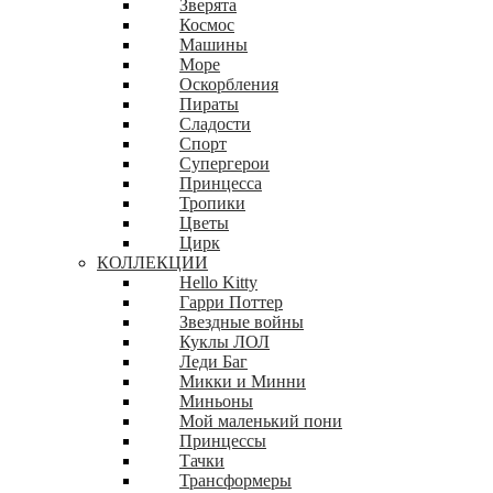
Зверята
Космос
Машины
Море
Оскорбления
Пираты
Сладости
Спорт
Супергерои
Принцесса
Тропики
Цветы
Цирк
КОЛЛЕКЦИИ
Hello Kitty
Гарри Поттер
Звездные войны
Куклы ЛОЛ
Леди Баг
Микки и Минни
Миньоны
Мой маленький пони
Принцессы
Тачки
Трансформеры