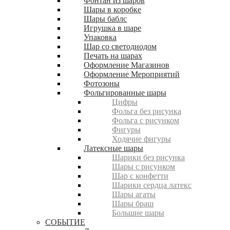
Фонтан из шаров
Шары в коробке
Шары баблс
Игрушка в шаре
Упаковка
Шар со светодиодом
Печать на шарах
Оформление Магазинов
Оформление Мероприятий
Фотозоны
Фольгированные шары
Цифры
Фольга без рисунка
Фольга с рисунком
Фигуры
Ходячие фигуры
Латексные шары
Шарики без рисунка
Шары с рисунком
Шар с конфетти
Шарики сердца латекс
Шары агаты
Шары браш
Большие шары
СОБЫТИЕ