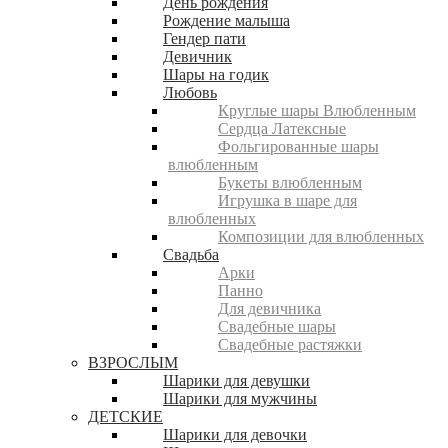
День рождения
Рождение малыша
Гендер пати
Девичник
Шары на годик
Любовь
Круглые шары Влюбленным
Сердца Латексные
Фольгированные шары
влюбленным
Букеты влюбленным
Игрушка в шаре для
влюбленных
Композиции для влюбленных
Свадьба
Арки
Панно
Для девичника
Свадебные шары
Свадебные растяжки
ВЗРОСЛЫМ
Шарики для девушки
Шарики для мужчины
ДЕТСКИЕ
Шарики для девочки