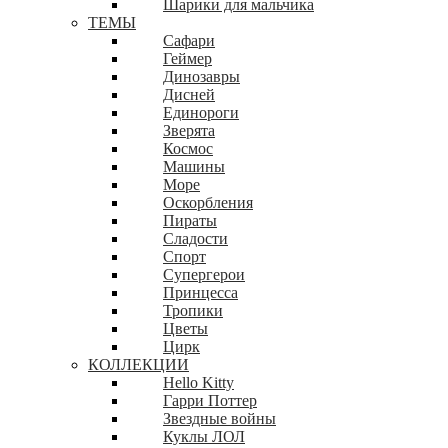
Шарики для мальчика
ТЕМЫ
Сафари
Геймер
Динозавры
Дисней
Единороги
Зверята
Космос
Машины
Море
Оскорбления
Пираты
Сладости
Спорт
Супергерои
Принцесса
Тропики
Цветы
Цирк
КОЛЛЕКЦИИ
Hello Kitty
Гарри Поттер
Звездные войны
Куклы ЛОЛ