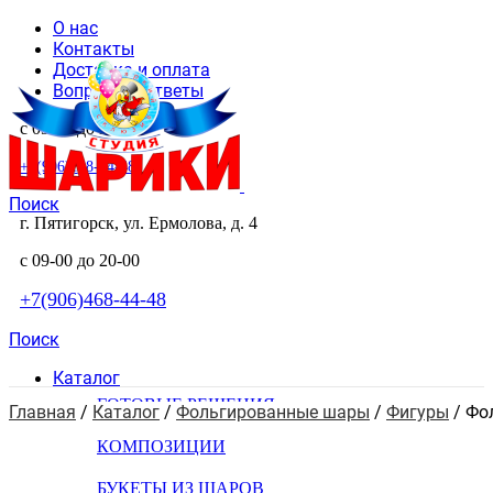
О нас
Контакты
Доставка и оплата
Вопросы и ответы
с 09-00 до 20-00
+7(906)468-44-48
Поиск
г. Пятигорск, ул. Ермолова, д. 4
с 09-00 до 20-00
+7(906)468-44-48
Поиск
Каталог
ГОТОВЫЕ РЕШЕНИЯ
Главная
 / 
Каталог
 / 
Фольгированные шары
 / 
Фигуры
 / 
Фо
КОМПОЗИЦИИ
БУКЕТЫ ИЗ ШАРОВ