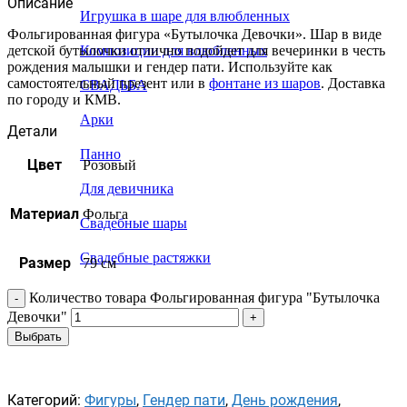
Описание
Игрушка в шаре для влюбленных
Фольгированная фигура «Бутылочка Девочки». Шар в виде
детской бутылочки отлично подойдет для вечеринки в честь
Композиции для влюбленных
рождения малышки и гендер пати. Используйте как
самостоятельный презент или в
фонтане из шаров
. Доставка
СВАДЬБА
по городу и КМВ.
Арки
Детали
Панно
Цвет
Розовый
Для девичника
Материал
Фольга
Свадебные шары
Свадебные растяжки
Размер
79 см
Количество товара Фольгированная фигура "Бутылочка
Девочки"
Выбрать
Категорий:
Фигуры
,
Гендер пати
,
День рождения
,