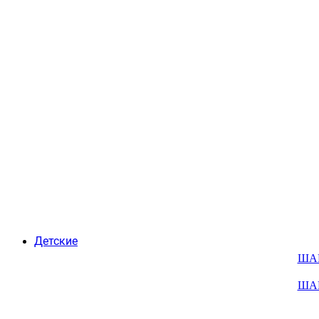
Детские
ША
ША