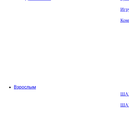
Игр
Ком
Взрослым
ША
ША