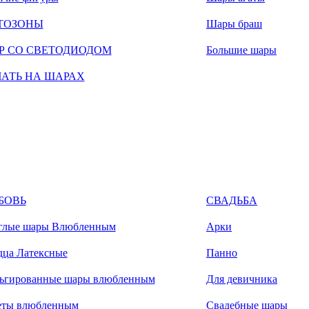
ТОЗОНЫ
Шары браш
Р СО СВЕТОДИОДОМ
Большие шары
ЧАТЬ НА ШАРАХ
БОВЬ
СВАДЬБА
глые шары Влюбленным
Арки
дца Латексные
Панно
ьгированные шары влюбленным
Для девичника
еты влюбленным
Свадебные шары