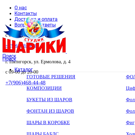
О нас
Контакты
Доставка и оплата
Вопросы и ответы
с 09-00 до 20-00
+7(906)468-44-48
Поиск
Поиск
г. Пятигорск, ул. Ермолова, д. 4
Каталог
с 09-00 до 20-00
ГОТОВЫЕ РЕШЕНИЯ
ФО
+7(906)468-44-48
КОМПОЗИЦИИ
Циф
БУКЕТЫ ИЗ ШАРОВ
Фоль
ФОНТАН ИЗ ШАРОВ
Фол
ШАРЫ В КОРОБКЕ
Фиг
ШАРЫ БАБЛС
Ход