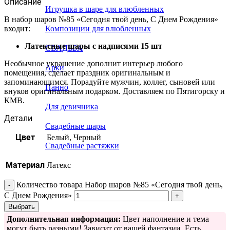
Описание
Игрушка в шаре для влюбленных
В набор шаров №85 «Сегодня твой день, С Днем Рождения»
входит:
Композиции для влюбленных
Латексные шары с надписями 15 шт
СВАДЬБА
Необычное украшение дополнит интерьер любого
Арки
помещения, сделает праздник оригинальным и
запоминающимся. Порадуйте мужчин, коллег, сыновей или
Панно
внуков оригинальным подарком. Доставляем по Пятигорску и
КМВ.
Для девичника
Детали
Свадебные шары
Цвет
Белый, Черный
Свадебные растяжки
Материал
Латекс
Количество товара Набор шаров №85 «Сегодня твой день,
С Днем Рождения»
Выбрать
Дополнительная информация:
Цвет наполнение и тема
могут быть разными! Зависит от вашей фантазии. Есть