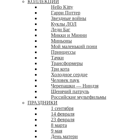
КОЛЛЕКЦИИ
Hello Kitty
Гарри Поттер
Звездные войны
Куклы ЛОЛ
Леди Баг
Микки и Минни
Миньоны
Мой маленький пони
Принцессы
Тачки
Трансформеры
Три кота
Холодное сердце
Человек паук
Черепашки — Ниндзя
Щенячий патруль
Российские мультфильмы
ПРАЗДНИКИ
1 сентября
14 февраля
23 февраля
8 марта
9 мая
День матери