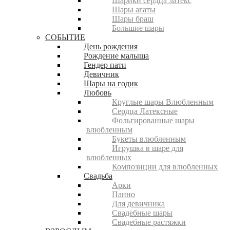
Шарики сердца латекс
Шары агаты
Шары браш
Большие шары
СОБЫТИЕ
День рождения
Рождение малыша
Гендер пати
Девичник
Шары на годик
Любовь
Круглые шары Влюбленным
Сердца Латексные
Фольгированные шары
влюбленным
Букеты влюбленным
Игрушка в шаре для
влюбленных
Композиции для влюбленных
Свадьба
Арки
Панно
Для девичника
Свадебные шары
Свадебные растяжки