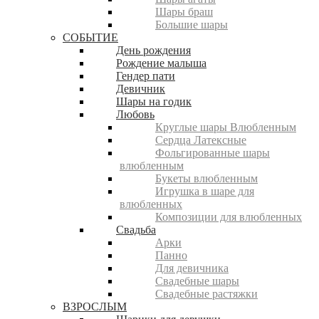
Шары браш
Большие шары
СОБЫТИЕ
День рождения
Рождение малыша
Гендер пати
Девичник
Шары на годик
Любовь
Круглые шары Влюбленным
Сердца Латексные
Фольгированные шары
влюбленным
Букеты влюбленным
Игрушка в шаре для
влюбленных
Композиции для влюбленных
Свадьба
Арки
Панно
Для девичника
Свадебные шары
Свадебные растяжки
ВЗРОСЛЫМ