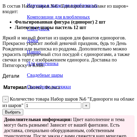
Игрушка в шаре для влюбленных
В состав Набор шаров №6 «Единороги на облаке из шаров»
входит:
Композиции для влюбленных
Фольгированная фигура (единорог) 2 шт
Латексные шары пастель 12 шт
СВАДЬБА
Яркий и милый фонтан из шаров для фанатов единорогов.
Арки
Прекрасно украсит любой девичий праздник, будь то День
Рождения или выписка из роддома. Дополнительно можно
Панно
украсить праздничный стол посудой с единорогами, а также
свечки в торт с изображением единорога. Доставка по
Для девичника
Пятигорску и КМВ.
Свадебные шары
Детали
Свадебные растяжки
Материал
Латекс, Фольга
Количество товара Набор шаров №6 "Единороги на облаке
из шаров"
Выбрать
Дополнительная информация:
Цвет наполнение и тема
могут быть разными! Зависит от вашей фантазии. Есть
доставка, специально оборудованным, собственным
транспортом. После заказа с вами свяжется наш менеджер