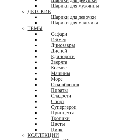
Шарики для девушки
Шарики для мужчины
ДЕТСКИЕ
Шарики для девочки
Шарики для мальчика
ТЕМЫ
Сафари
Геймер
Динозавры
Дисней
Единороги
Зверята
Космос
Машины
Море
Оскорбления
Пираты
Сладости
Спорт
Супергерои
Принцесса
Тропики
Цветы
Цирк
КОЛЛЕКЦИИ