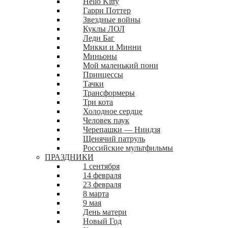
Hello Kitty
Гарри Поттер
Звездные войны
Куклы ЛОЛ
Леди Баг
Микки и Минни
Миньоны
Мой маленький пони
Принцессы
Тачки
Трансформеры
Три кота
Холодное сердце
Человек паук
Черепашки — Ниндзя
Щенячий патруль
Российские мультфильмы
ПРАЗДНИКИ
1 сентября
14 февраля
23 февраля
8 марта
9 мая
День матери
Новый Год