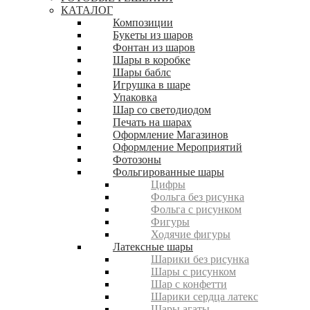
КАТАЛОГ
Композиции
Букеты из шаров
Фонтан из шаров
Шары в коробке
Шары баблс
Игрушка в шаре
Упаковка
Шар со светодиодом
Печать на шарах
Оформление Магазинов
Оформление Мероприятий
Фотозоны
Фольгированные шары
Цифры
Фольга без рисунка
Фольга с рисунком
Фигуры
Ходячие фигуры
Латексные шары
Шарики без рисунка
Шары с рисунком
Шар с конфетти
Шарики сердца латекс
Шары агаты