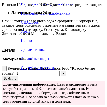
Игрушка в шаре для влюбленных
В состав Набор шаров №60 «Красно-белые грозди»» входит:
Латексные шары 24 шт
Композиции для влюбленных
Яркий фонтан для разного рода мероприятий: корпоратив,
СВАДЬБА
свадьба, день рождения, открытие магазина или выпускной.
Доставка по Пятигорску, Ессентукам, Кисловодску,
Арки
Железноводску и Минеральным Водам.
Панно
Для девичника
Детали
Свадебные шары
Материал
Латекс
Свадебные растяжки
Количество товара Набор шаров №60 "Красно-белые
грозди"
Выбрать
Дополнительная информация:
Цвет наполнение и тема
могут быть разными! Зависит от вашей фантазии. Есть
доставка, специально оборудованным, собственным
транспортом. После заказа с вами свяжется наш менеджер
для уточнения деталей заказа и доставки.