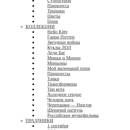
Супергерои
Принцесса
Тропики
Цветы
Цирк
КОЛЛЕКЦИИ
Hello Kitty
Гарри Поттер
Звездные войны
Куклы ЛОЛ
Леди Баг
Микки и Минни
Миньоны
Мой маленький пони
Принцессы
Тачки
Трансформеры
Три кота
Холодное сердце
Человек паук
Черепашки — Ниндзя
Щенячий патруль
Российские мультфильмы
ПРАЗДНИКИ
1 сентября