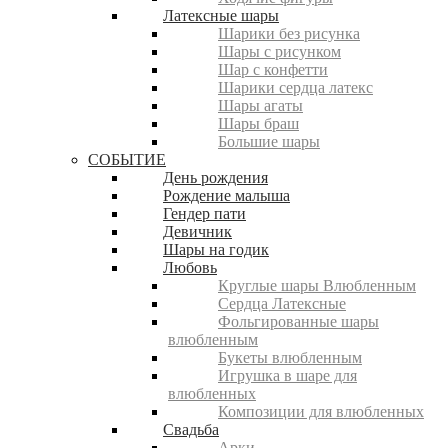
Латексные шары
Шарики без рисунка
Шары с рисунком
Шар с конфетти
Шарики сердца латекс
Шары агаты
Шары браш
Большие шары
СОБЫТИЕ
День рождения
Рождение малыша
Гендер пати
Девичник
Шары на годик
Любовь
Круглые шары Влюбленным
Сердца Латексные
Фольгированные шары
влюбленным
Букеты влюбленным
Игрушка в шаре для
влюбленных
Композиции для влюбленных
Свадьба
Арки