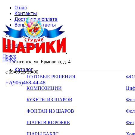
О нас
Контакты
Доставка и оплата
Вопросы и ответы
с 09-00 до 20-00
+7(906)468-44-48
Поиск
Поиск
г. Пятигорск, ул. Ермолова, д. 4
Каталог
с 09-00 до 20-00
ГОТОВЫЕ РЕШЕНИЯ
ФО
+7(906)468-44-48
КОМПОЗИЦИИ
Циф
БУКЕТЫ ИЗ ШАРОВ
Фоль
ФОНТАН ИЗ ШАРОВ
Фол
ШАРЫ В КОРОБКЕ
Фиг
ШАРЫ БАБЛС
Ход