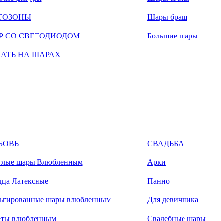
ТОЗОНЫ
Шары браш
Р СО СВЕТОДИОДОМ
Большие шары
ЧАТЬ НА ШАРАХ
БОВЬ
СВАДЬБА
глые шары Влюбленным
Арки
дца Латексные
Панно
ьгированные шары влюбленным
Для девичника
еты влюбленным
Свадебные шары