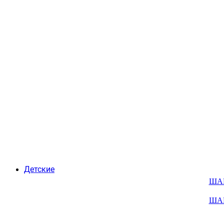
Детские
ША
ША