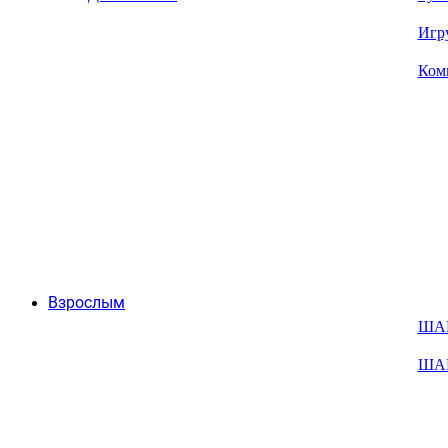
Игр
Ком
Взрослым
ША
ША