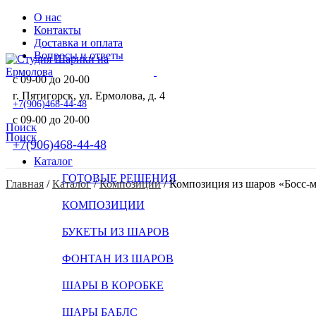
О нас
Контакты
Доставка и оплата
Вопросы и ответы
с 09-00 до 20-00
г. Пятигорск, ул. Ермолова, д. 4
+7(906)468-44-48
с 09-00 до 20-00
Поиск
Поиск
+7(906)468-44-48
Каталог
ГОТОВЫЕ РЕШЕНИЯ
Главная
 / 
Каталог
 / 
Композиции
 / 
Композиция из шаров «Босс-м
КОМПОЗИЦИИ
БУКЕТЫ ИЗ ШАРОВ
ФОНТАН ИЗ ШАРОВ
ШАРЫ В КОРОБКЕ
ШАРЫ БАБЛС