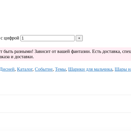
 с цифрой
т быть разными! Зависит от вашей фантазии. Есть доставка, сп
аказа и доставки.
Дисней
,
Каталог
,
Событие
,
Темы
,
Шарики для мальчика
,
Шары н