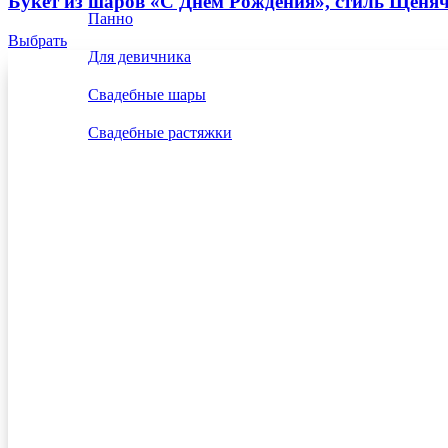
Букет из шаров «С Днем Рождения», стиль Щеня
Панно
Выбрать
Для девичника
Свадебные шары
Свадебные растяжки