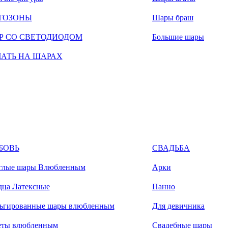
ТОЗОНЫ
Шары браш
Р СО СВЕТОДИОДОМ
Большие шары
ЧАТЬ НА ШАРАХ
БОВЬ
СВАДЬБА
глые шары Влюбленным
Арки
дца Латексные
Панно
ьгированные шары влюбленным
Для девичника
еты влюбленным
Свадебные шары