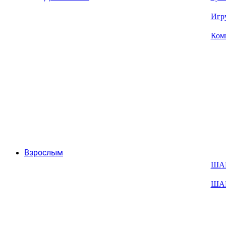
Игр
Ком
Взрослым
ША
ША