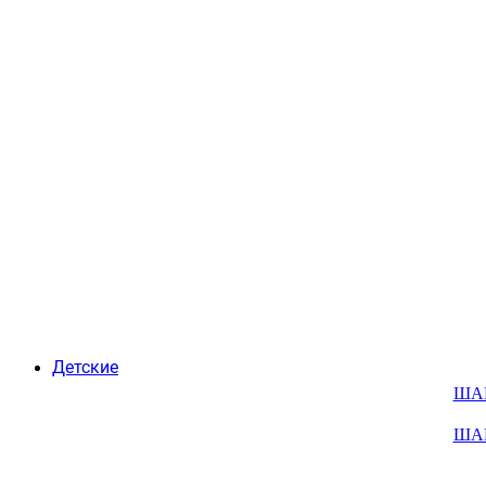
Детские
ША
ША