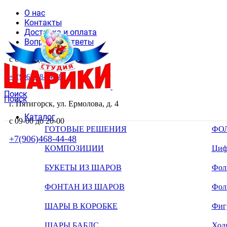
О нас
Контакты
Доставка и оплата
Вопросы и ответы
с 09-00 до 20-00
+7(906)468-44-48
Поиск
Поиск
г. Пятигорск, ул. Ермолова, д. 4
Каталог
с 09-00 до 20-00
ГОТОВЫЕ РЕШЕНИЯ
ФО
+7(906)468-44-48
КОМПОЗИЦИИ
Циф
БУКЕТЫ ИЗ ШАРОВ
Фоль
ФОНТАН ИЗ ШАРОВ
Фол
ШАРЫ В КОРОБКЕ
Фиг
ШАРЫ БАБЛС
Ход