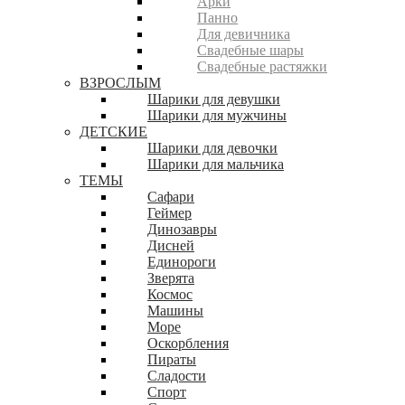
Арки
Панно
Для девичника
Свадебные шары
Свадебные растяжки
ВЗРОСЛЫМ
Шарики для девушки
Шарики для мужчины
ДЕТСКИЕ
Шарики для девочки
Шарики для мальчика
ТЕМЫ
Сафари
Геймер
Динозавры
Дисней
Единороги
Зверята
Космос
Машины
Море
Оскорбления
Пираты
Сладости
Спорт