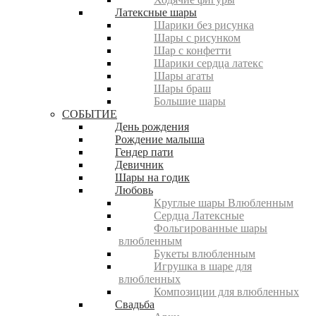
Латексные шары
Шарики без рисунка
Шары с рисунком
Шар с конфетти
Шарики сердца латекс
Шары агаты
Шары браш
Большие шары
СОБЫТИЕ
День рождения
Рождение малыша
Гендер пати
Девичник
Шары на годик
Любовь
Круглые шары Влюбленным
Сердца Латексные
Фольгированные шары
влюбленным
Букеты влюбленным
Игрушка в шаре для
влюбленных
Композиции для влюбленных
Свадьба