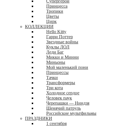
Супергерои
Принцесса
Тропики
Цветы
Цирк
КОЛЛЕКЦИИ
Hello Kitty
Гарри Поттер
Звездные войны
Куклы ЛОЛ
Леди Баг
Микки и Минни
Миньоны
Мой маленький пони
Принцессы
Тачки
Трансформеры
Три кота
Холодное сердце
Человек паук
Черепашки — Ниндзя
Щенячий патруль
Российские мультфильмы
ПРАЗДНИКИ
1 сентября