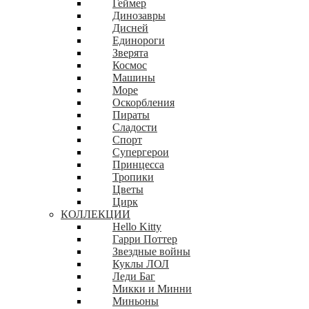
Геймер
Динозавры
Дисней
Единороги
Зверята
Космос
Машины
Море
Оскорбления
Пираты
Сладости
Спорт
Супергерои
Принцесса
Тропики
Цветы
Цирк
КОЛЛЕКЦИИ
Hello Kitty
Гарри Поттер
Звездные войны
Куклы ЛОЛ
Леди Баг
Микки и Минни
Миньоны