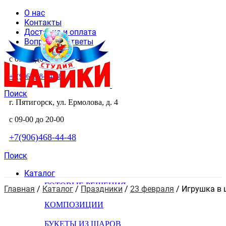
О нас
Контакты
Доставка и оплата
Вопросы и ответы
с 09-00 до 20-00
+7(906)468-44-48
Поиск
г. Пятигорск, ул. Ермолова, д. 4
с 09-00 до 20-00
+7(906)468-44-48
Поиск
Каталог
ГОТОВЫЕ РЕШЕНИЯ
Главная
 / 
Каталог
 / 
Праздники
 / 
23 февраля
 / 
Игрушка в 
КОМПОЗИЦИИ
БУКЕТЫ ИЗ ШАРОВ