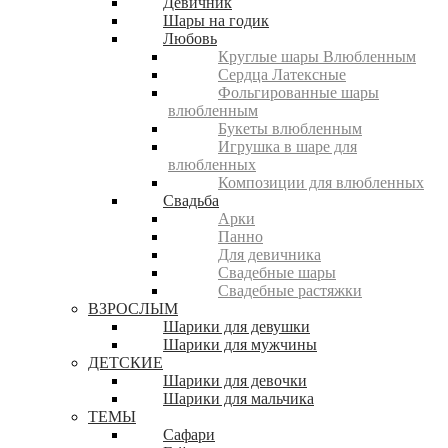
Девичник
Шары на годик
Любовь
Круглые шары Влюбленным
Сердца Латексные
Фольгированные шары
влюбленным
Букеты влюбленным
Игрушка в шаре для
влюбленных
Композиции для влюбленных
Свадьба
Арки
Панно
Для девичника
Свадебные шары
Свадебные растяжки
ВЗРОСЛЫМ
Шарики для девушки
Шарики для мужчины
ДЕТСКИЕ
Шарики для девочки
Шарики для мальчика
ТЕМЫ
Сафари