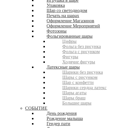
Игрушка в шаре
Упаковка
Шар со светодиодом
Печать на шарах
Оформление Магазинов
Оформление Мероприятий
Фотозоны
Фольгированные шары
Цифры
Фольга без рисунка
Фольга с рисунком
Фигуры
Ходячие фигуры
Латексные шары
Шарики без рисунка
Шары с рисунком
Шар с конфетти
Шарики сердца латекс
Шары агаты
Шары браш
Большие шары
СОБЫТИЕ
День рождения
Рождение малыша
Гендер пати