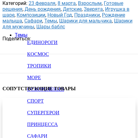
Категорий:
23 февраля
,
8 марта
,
Взрослым
,
Готовые
решения
,
День рождения
,
Детские
,
Зверята
,
Игрушка в
шаре
,
Композиции
,
Новый Год
,
Праздники
,
Рождение
малыша
,
Сафари
,
Темы
,
Шарики для мальчика
,
Шарики
для мужчины
,
Шары баблс
Темы
Поделиться:
ЕДИНОРОГИ
КОСМОС
ТРОПИКИ
МОРЕ
СОПУТСТВУЮЩИЕ ТОВАРЫ
ОСКОРБЛЕНИЯ
СПОРТ
СУПЕРГЕРОИ
ПРИНЦЕССА
САФАРИ