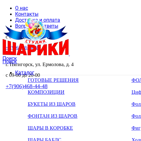
О нас
Контакты
Доставка и оплата
Вопросы и ответы
с 09-00 до 20-00
+7(906)468-44-48
Поиск
Поиск
г. Пятигорск, ул. Ермолова, д. 4
Каталог
с 09-00 до 20-00
ГОТОВЫЕ РЕШЕНИЯ
ФО
+7(906)468-44-48
КОМПОЗИЦИИ
Циф
БУКЕТЫ ИЗ ШАРОВ
Фоль
ФОНТАН ИЗ ШАРОВ
Фол
ШАРЫ В КОРОБКЕ
Фиг
ШАРЫ БАБЛС
Ход