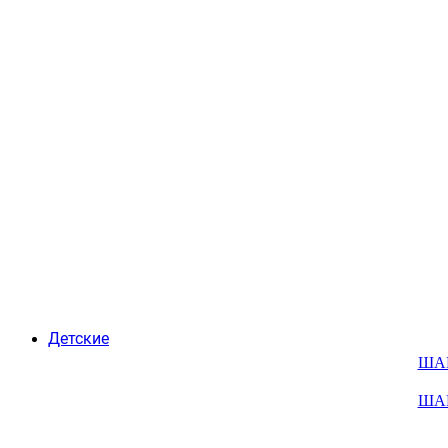
Детские
ША
ША