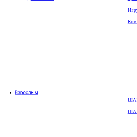
Игр
Ком
Взрослым
ША
ША