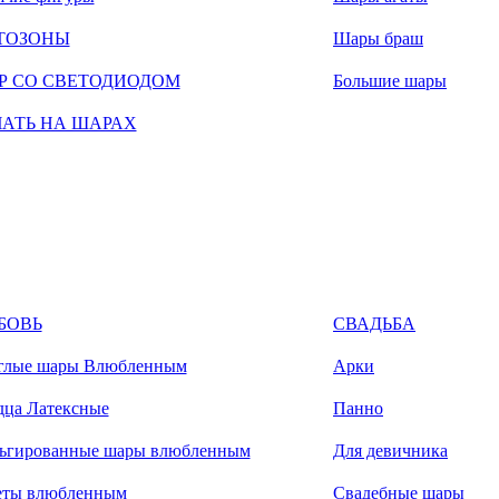
ТОЗОНЫ
Шары браш
Р СО СВЕТОДИОДОМ
Большие шары
ЧАТЬ НА ШАРАХ
БОВЬ
СВАДЬБА
глые шары Влюбленным
Арки
дца Латексные
Панно
ьгированные шары влюбленным
Для девичника
еты влюбленным
Свадебные шары