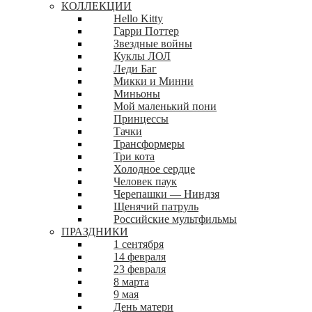
КОЛЛЕКЦИИ
Hello Kitty
Гарри Поттер
Звездные войны
Куклы ЛОЛ
Леди Баг
Микки и Минни
Миньоны
Мой маленький пони
Принцессы
Тачки
Трансформеры
Три кота
Холодное сердце
Человек паук
Черепашки — Ниндзя
Щенячий патруль
Российские мультфильмы
ПРАЗДНИКИ
1 сентября
14 февраля
23 февраля
8 марта
9 мая
День матери