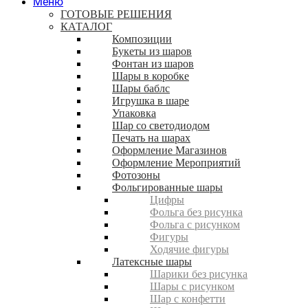
Меню
ГОТОВЫЕ РЕШЕНИЯ
КАТАЛОГ
Композиции
Букеты из шаров
Фонтан из шаров
Шары в коробке
Шары баблс
Игрушка в шаре
Упаковка
Шар со светодиодом
Печать на шарах
Оформление Магазинов
Оформление Мероприятий
Фотозоны
Фольгированные шары
Цифры
Фольга без рисунка
Фольга с рисунком
Фигуры
Ходячие фигуры
Латексные шары
Шарики без рисунка
Шары с рисунком
Шар с конфетти