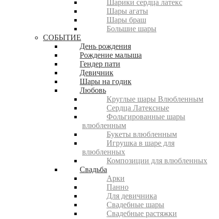
Шарики сердца латекс
Шары агаты
Шары браш
Большие шары
СОБЫТИЕ
День рождения
Рождение малыша
Гендер пати
Девичник
Шары на годик
Любовь
Круглые шары Влюбленным
Сердца Латексные
Фольгированные шары
влюбленным
Букеты влюбленным
Игрушка в шаре для
влюбленных
Композиции для влюбленных
Свадьба
Арки
Панно
Для девичника
Свадебные шары
Свадебные растяжки