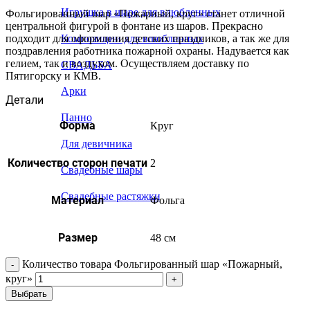
Игрушка в шаре для влюбленных
Фольгированный шар «Пожарный, круг» станет отличной
центральной фигурой в фонтане из шаров. Прекрасно
подходит для оформления детских праздников, а так же для
Композиции для влюбленных
поздравления работника пожарной охраны. Надувается как
гелием, так и воздухом. Осуществляем доставку по
СВАДЬБА
Пятигорску и КМВ.
Арки
Детали
Панно
Форма
Круг
Для девичника
Количество сторон печати
2
Свадебные шары
Свадебные растяжки
Материал
Фольга
Размер
48 см
Количество товара Фольгированный шар «Пожарный,
круг»
Выбрать