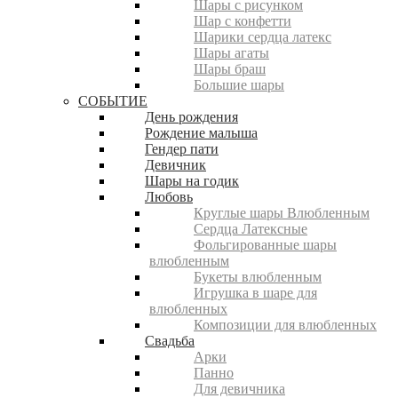
Шары с рисунком
Шар с конфетти
Шарики сердца латекс
Шары агаты
Шары браш
Большие шары
СОБЫТИЕ
День рождения
Рождение малыша
Гендер пати
Девичник
Шары на годик
Любовь
Круглые шары Влюбленным
Сердца Латексные
Фольгированные шары
влюбленным
Букеты влюбленным
Игрушка в шаре для
влюбленных
Композиции для влюбленных
Свадьба
Арки
Панно
Для девичника