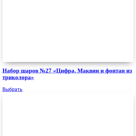
Набор шаров №27 «Цифра, Маквин и фонтан из
триколора»
Выбрать