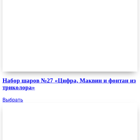
Набор шаров №27 «Цифра, Маквин и фонтан из
триколора»
Выбрать