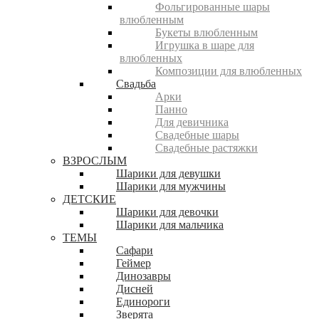
Фольгированные шары
влюбленным
Букеты влюбленным
Игрушка в шаре для
влюбленных
Композиции для влюбленных
Свадьба
Арки
Панно
Для девичника
Свадебные шары
Свадебные растяжки
ВЗРОСЛЫМ
Шарики для девушки
Шарики для мужчины
ДЕТСКИЕ
Шарики для девочки
Шарики для мальчика
ТЕМЫ
Сафари
Геймер
Динозавры
Дисней
Единороги
Зверята