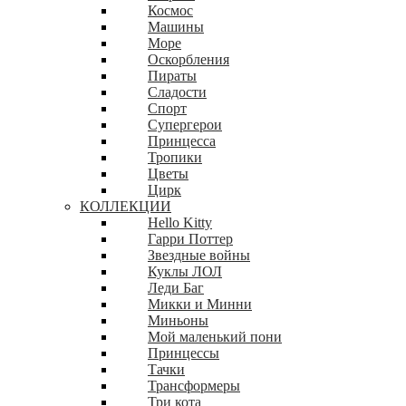
Космос
Машины
Море
Оскорбления
Пираты
Сладости
Спорт
Супергерои
Принцесса
Тропики
Цветы
Цирк
КОЛЛЕКЦИИ
Hello Kitty
Гарри Поттер
Звездные войны
Куклы ЛОЛ
Леди Баг
Микки и Минни
Миньоны
Мой маленький пони
Принцессы
Тачки
Трансформеры
Три кота