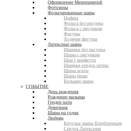
Оформление Мероприятий
Фотозоны
Фольгированные шары
Цифры
Фольга без рисунка
Фольга с рисунком
Фигуры
Ходячие фигуры
Латексные шары
Шарики без рисунка
Шары с рисунком
Шар с конфетти
Шарики сердца латекс
Шары агаты
Шары браш
Большие шары
СОБЫТИЕ
День рождения
Рождение малыша
Гендер пати
Девичник
Шары на годик
Любовь
Круглые шары Влюбленным
Сердца Латексные