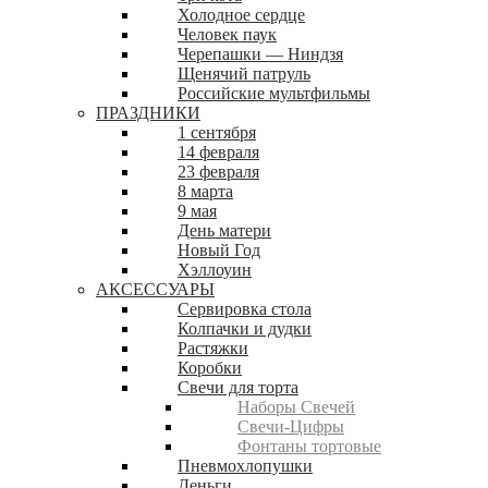
Холодное сердце
Человек паук
Черепашки — Ниндзя
Щенячий патруль
Российские мультфильмы
ПРАЗДНИКИ
1 сентября
14 февраля
23 февраля
8 марта
9 мая
День матери
Новый Год
Хэллоуин
АКСЕССУАРЫ
Сервировка стола
Колпачки и дудки
Растяжки
Коробки
Свечи для торта
Наборы Свечей
Свечи-Цифры
Фонтаны тортовые
Пневмохлопушки
Деньги