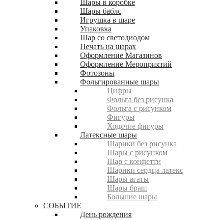
Шары в коробке
Шары баблс
Игрушка в шаре
Упаковка
Шар со светодиодом
Печать на шарах
Оформление Магазинов
Оформление Мероприятий
Фотозоны
Фольгированные шары
Цифры
Фольга без рисунка
Фольга с рисунком
Фигуры
Ходячие фигуры
Латексные шары
Шарики без рисунка
Шары с рисунком
Шар с конфетти
Шарики сердца латекс
Шары агаты
Шары браш
Большие шары
СОБЫТИЕ
День рождения