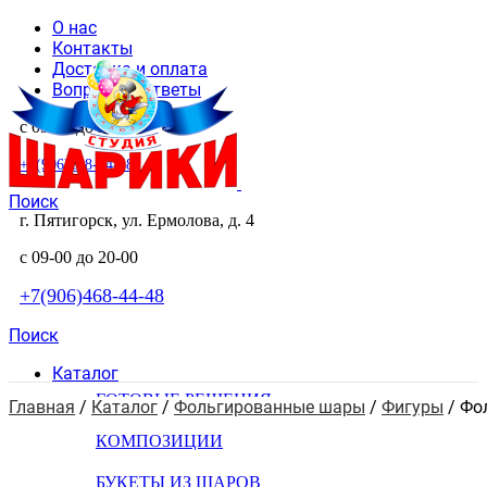
О нас
Контакты
Доставка и оплата
Вопросы и ответы
с 09-00 до 20-00
+7(906)468-44-48
Поиск
г. Пятигорск, ул. Ермолова, д. 4
с 09-00 до 20-00
+7(906)468-44-48
Поиск
Каталог
ГОТОВЫЕ РЕШЕНИЯ
Главная
 / 
Каталог
 / 
Фольгированные шары
 / 
Фигуры
 / 
Фо
КОМПОЗИЦИИ
БУКЕТЫ ИЗ ШАРОВ