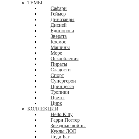
ТЕМЫ
Сафари
Геймер
Динозавры
Дисней
Единороги
Зверята
Космос
Машины
Море
Оскорбления
Пираты
Сладости
Спорт
Супергерои
Принцесса
Тропики
Цветы
Цирк
КОЛЛЕКЦИИ
Hello Kitty
Гарри Поттер
Звездные войны
Куклы ЛОЛ
Леди Баг