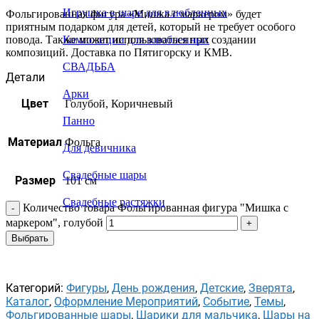
Игрушка в шаре для влюбленных
Фольгированная фигура «Мишка с маркером» будет
приятным подарком для детей, который не требует особого
повода. Также может использоваться при создании
Композиции для влюбленных
композиций. Доставка по Пятигорску и КМВ.
СВАДЬБА
Детали
Арки
Цвет
Голубой, Коричневый
Панно
Материал
Фольга
Для девичника
Свадебные шары
Размер
101 см
Свадебные растяжки
Количество товара Фольгированная фигура "Мишка с
маркером", голубой
Выбрать
Категорий:
Фигуры
,
День рождения
,
Детские
,
Зверята
,
Каталог
,
Оформление Мероприятий
,
Событие
,
Темы
,
Фольгированные шары
,
Шарики для мальчика
,
Шары на