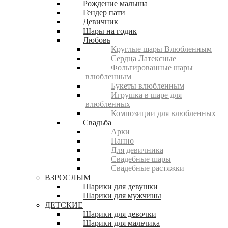
Рождение малыша
Гендер пати
Девичник
Шары на годик
Любовь
Круглые шары Влюбленным
Сердца Латексные
Фольгированные шары
влюбленным
Букеты влюбленным
Игрушка в шаре для
влюбленных
Композиции для влюбленных
Свадьба
Арки
Панно
Для девичника
Свадебные шары
Свадебные растяжки
ВЗРОСЛЫМ
Шарики для девушки
Шарики для мужчины
ДЕТСКИЕ
Шарики для девочки
Шарики для мальчика